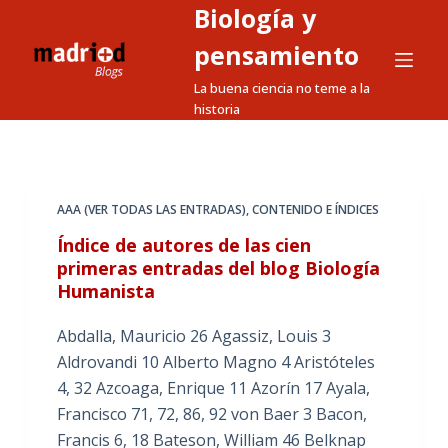
Biología y
S
a
pensamiento
l
La buena ciencia no teme a la
t
historia
a
r
a
l
AAA (VER TODAS LAS ENTRADAS)
,
CONTENIDO E ÍNDICES
c
Índice de autores de las cien
o
primeras entradas del blog Biología
n
Humanista
t
e
Abdalla, Mauricio 26 Agassiz, Louis 3
n
Aldrovandi 10 Alberto Magno 4 Aristóteles
i
4, 32 Azcoaga, Enrique 11 Azorín 17 Ayala,
d
Francisco 71, 72, 86, 92 von Baer 3 Bacon,
o
Francis 6, 18 Bateson, William 46 Belknap