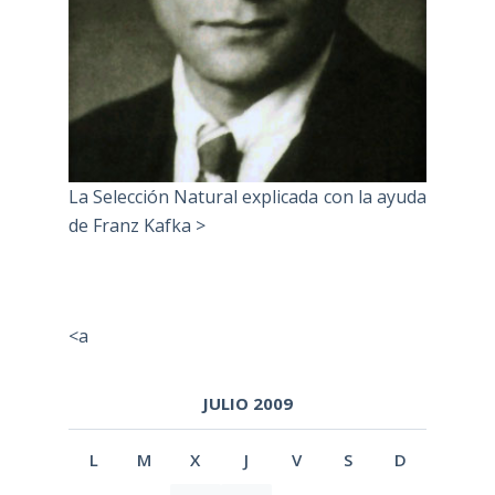
La Selección Natural explicada con la ayuda
de Franz Kafka >
<a
JULIO 2009
L
M
X
J
V
S
D