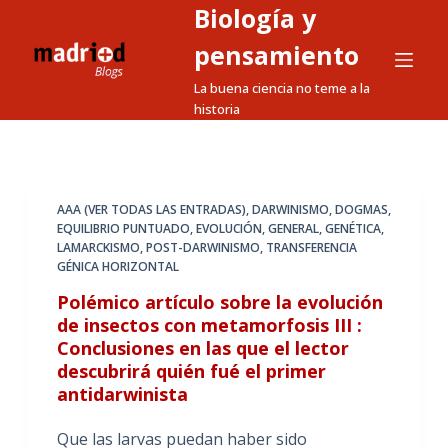
Biología y
S
a
pensamiento
l
La buena ciencia no teme a la
t
historia
a
r
a
l
AAA (VER TODAS LAS ENTRADAS)
,
DARWINISMO
,
DOGMAS
,
EQUILIBRIO PUNTUADO
,
EVOLUCIÓN
,
GENERAL
,
GENÉTICA
,
c
LAMARCKISMO
,
POST-DARWINISMO
,
TRANSFERENCIA
o
GÉNICA HORIZONTAL
n
Polémico artículo sobre la evolución
t
de insectos con metamorfosis III :
e
Conclusiones en las que el lector
n
descubrirá quién fué el primer
i
antidarwinista
d
Que las larvas puedan haber sido
o