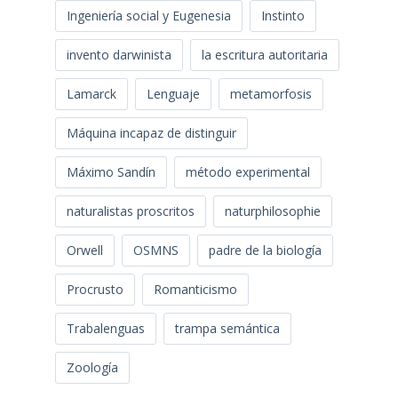
Ingeniería social y Eugenesia
Instinto
invento darwinista
la escritura autoritaria
Lamarck
Lenguaje
metamorfosis
Máquina incapaz de distinguir
Máximo Sandín
método experimental
naturalistas proscritos
naturphilosophie
Orwell
OSMNS
padre de la biología
Procrusto
Romanticismo
Trabalenguas
trampa semántica
Zoología