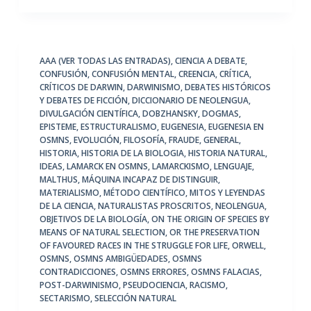
AAA (VER TODAS LAS ENTRADAS)
,
CIENCIA A DEBATE
,
CONFUSIÓN
,
CONFUSIÓN MENTAL
,
CREENCIA
,
CRÍTICA
,
CRÍTICOS DE DARWIN
,
DARWINISMO
,
DEBATES HISTÓRICOS
Y DEBATES DE FICCIÓN
,
DICCIONARIO DE NEOLENGUA
,
DIVULGACIÓN CIENTÍFICA
,
DOBZHANSKY
,
DOGMAS
,
EPISTEME
,
ESTRUCTURALISMO
,
EUGENESIA
,
EUGENESIA EN
OSMNS
,
EVOLUCIÓN
,
FILOSOFÍA
,
FRAUDE
,
GENERAL
,
HISTORIA
,
HISTORIA DE LA BIOLOGIA
,
HISTORIA NATURAL
,
IDEAS
,
LAMARCK EN OSMNS
,
LAMARCKISMO
,
LENGUAJE
,
MALTHUS
,
MÁQUINA INCAPAZ DE DISTINGUIR
,
MATERIALISMO
,
MÉTODO CIENTÍFICO
,
MITOS Y LEYENDAS
DE LA CIENCIA
,
NATURALISTAS PROSCRITOS
,
NEOLENGUA
,
OBJETIVOS DE LA BIOLOGÍA
,
ON THE ORIGIN OF SPECIES BY
MEANS OF NATURAL SELECTION
,
OR THE PRESERVATION
OF FAVOURED RACES IN THE STRUGGLE FOR LIFE
,
ORWELL
,
OSMNS
,
OSMNS AMBIGÜEDADES
,
OSMNS
CONTRADICCIONES
,
OSMNS ERRORES
,
OSMNS FALACIAS
,
POST-DARWINISMO
,
PSEUDOCIENCIA
,
RACISMO
,
SECTARISMO
,
SELECCIÓN NATURAL