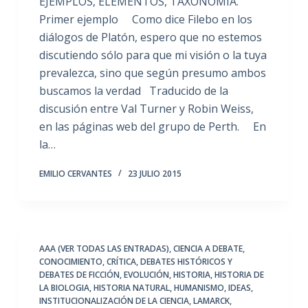
EJEMPLOS, ELEMENTOS, TAXONOMÍA.
Primer ejemplo Como dice Filebo en los
diálogos de Platón, espero que no estemos
discutiendo sólo para que mi visión o la tuya
prevalezca, sino que según presumo ambos
buscamos la verdad Traducido de la
discusión entre Val Turner y Robin Weiss,
en las páginas web del grupo de Perth. En
la…
EMILIO CERVANTES
23 JULIO 2015
AAA (VER TODAS LAS ENTRADAS)
,
CIENCIA A DEBATE
,
CONOCIMIENTO
,
CRÍTICA
,
DEBATES HISTÓRICOS Y
DEBATES DE FICCIÓN
,
EVOLUCIÓN
,
HISTORIA
,
HISTORIA DE
LA BIOLOGIA
,
HISTORIA NATURAL
,
HUMANISMO
,
IDEAS
,
INSTITUCIONALIZACIÓN DE LA CIENCIA
,
LAMARCK
,