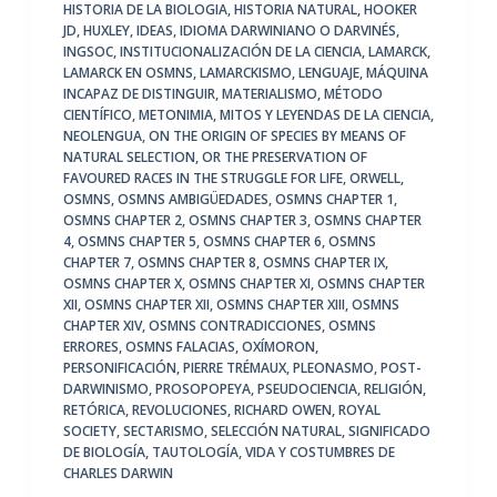
HISTORIA DE LA BIOLOGIA
,
HISTORIA NATURAL
,
HOOKER
JD
,
HUXLEY
,
IDEAS
,
IDIOMA DARWINIANO O DARVINÉS
,
INGSOC
,
INSTITUCIONALIZACIÓN DE LA CIENCIA
,
LAMARCK
,
LAMARCK EN OSMNS
,
LAMARCKISMO
,
LENGUAJE
,
MÁQUINA
INCAPAZ DE DISTINGUIR
,
MATERIALISMO
,
MÉTODO
CIENTÍFICO
,
METONIMIA
,
MITOS Y LEYENDAS DE LA CIENCIA
,
NEOLENGUA
,
ON THE ORIGIN OF SPECIES BY MEANS OF
NATURAL SELECTION
,
OR THE PRESERVATION OF
FAVOURED RACES IN THE STRUGGLE FOR LIFE
,
ORWELL
,
OSMNS
,
OSMNS AMBIGÜEDADES
,
OSMNS CHAPTER 1
,
OSMNS CHAPTER 2
,
OSMNS CHAPTER 3
,
OSMNS CHAPTER
4
,
OSMNS CHAPTER 5
,
OSMNS CHAPTER 6
,
OSMNS
CHAPTER 7
,
OSMNS CHAPTER 8
,
OSMNS CHAPTER IX
,
OSMNS CHAPTER X
,
OSMNS CHAPTER XI
,
OSMNS CHAPTER
XII
,
OSMNS CHAPTER XII
,
OSMNS CHAPTER XIII
,
OSMNS
CHAPTER XIV
,
OSMNS CONTRADICCIONES
,
OSMNS
ERRORES
,
OSMNS FALACIAS
,
OXÍMORON
,
PERSONIFICACIÓN
,
PIERRE TRÉMAUX
,
PLEONASMO
,
POST-
DARWINISMO
,
PROSOPOPEYA
,
PSEUDOCIENCIA
,
RELIGIÓN
,
RETÓRICA
,
REVOLUCIONES
,
RICHARD OWEN
,
ROYAL
SOCIETY
,
SECTARISMO
,
SELECCIÓN NATURAL
,
SIGNIFICADO
DE BIOLOGÍA
,
TAUTOLOGÍA
,
VIDA Y COSTUMBRES DE
CHARLES DARWIN