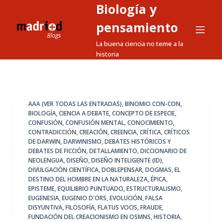
Biología y
S
a
pensamiento
l
La buena ciencia no teme a la
t
historia
a
r
a
l
AAA (VER TODAS LAS ENTRADAS)
,
BINOMIO CON-CON
,
BIOLOGÍA
,
CIENCIA A DEBATE
,
CONCEPTO DE ESPECIE
,
c
CONFUSIÓN
,
CONFUSIÓN MENTAL
,
CONOCIMIENTO
,
o
CONTRADICCIÓN
,
CREACIÓN
,
CREENCIA
,
CRÍTICA
,
CRÍTICOS
n
DE DARWIN
,
DARWINISMO
,
DEBATES HISTÓRICOS Y
DEBATES DE FICCIÓN
,
DETALLAMIENTO
,
DICCIONARIO DE
t
NEOLENGUA
,
DISEÑO
,
DISEÑO INTELIGENTE (ID)
,
e
DIVULGACIÓN CIENTÍFICA
,
DOBLEPENSAR
,
DOGMAS
,
EL
n
DESTINO DEL HOMBRE EN LA NATURALEZA
,
ÉPICA
,
EPISTEME
,
EQUILIBRIO PUNTUADO
,
ESTRUCTURALISMO
,
i
EUGENESIA
,
EUGENIO D'ORS
,
EVOLUCIÓN
,
FALSA
d
DISYUNTIVA
,
FILOSOFÍA
,
FLATUS VOCIS
,
FRAUDE
,
o
FUNDACIÓN DEL CREACIONISMO EN OSMNS
,
HISTORIA
,