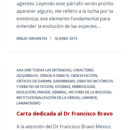
agentes. Leyendo este párrafo verán pronto
aparecer alguno, me refiero a la lucha por la
existencia, ese elemento fundamental para
entender la evolución de las especies.…
EMILIO CERVANTES
16 JUNIO 2015
AAA (VER TODAS LAS ENTRADAS)
,
CARACTERES
ADQUIRIDOS
,
CIENCIA A DEBATE
,
CIENCIA FICCIÓN
,
CRÍTICOS DE DARWIN
,
DARWINISMO
,
DEBATES HISTÓRICOS
Y DEBATES DE FICCIÓN
,
DOGMAS
,
EMBRIOLOGÍA
,
EVOLUCIÓN
,
FRAUDE
,
GENERAL
,
HISTORIA DE LA BIOLOGIA
,
INSTITUCIONALIZACIÓN DE LA CIENCIA
,
LAMARCK
,
LAMARCKISMO
Carta dedicada al Dr Francisco Bravo
A la atención del Dr Francisco Bravo México