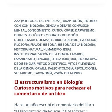
AAA (VER TODAS LAS ENTRADAS)
,
ADAPTACIÓN
,
BINOMIO
CON-CON
,
BIOLOGÍA
,
CIENCIA A DEBATE
,
CONFUSIÓN
MENTAL
,
CONOCIMIENTO
,
CRÍTICA
,
CUVIER
,
DARWINISMO
,
DEBATES HISTÓRICOS Y DEBATES DE FICCIÓN
,
DOBLEPENSAR
,
DOGMAS
,
ESTRUCTURALISMO
,
EVOLUCIÓN
,
FILOSOFÍA
,
FRAUDE
,
HISTORIA
,
HISTORIA DE LA BIOLOGIA
,
HISTORIA NATURAL
,
HUMANISMO
,
IDEAS
,
INSTITUCIONALIZACIÓN DE LA CIENCIA
,
LAMARCK
,
LAMARCKISMO
,
LENGUAJE
,
LITERATURA
,
MÁQUINA INCAPAZ
DE DISTINGUIR
,
MÉTODO CIENTÍFICO
,
MITOS Y LEYENDAS
DE LA CIENCIA
,
ORWELL
,
PALEONTOLOGÍA
,
REVOLUCIONES
,
SECTARISMO
,
TAXONOMÍA
,
VISIÓN DEL MUNDO
El estructuralismo en Biología:
Curiosos motivos para rechazar el
comentario de un libro
Hace un año escribí el comentario del libro
“El laboratorio de Foucault (Descifrar y