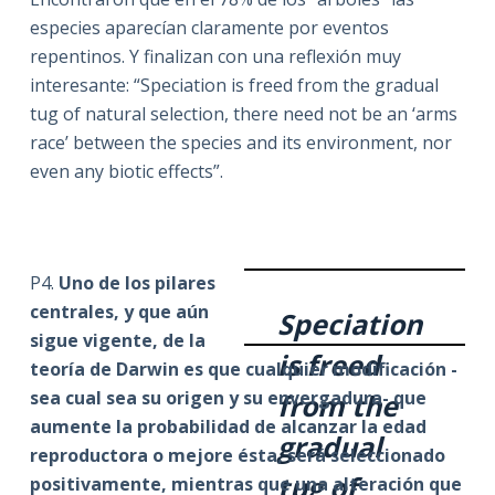
especies aparecían claramente por eventos
repentinos. Y finalizan con una reflexión muy
interesante: “Speciation is freed from the gradual
tug of natural selection, there need not be an ‘arms
race’ between the species and its environment, nor
even any biotic effects”.
P4.
Uno de los pilares
centrales, y que aún
Speciation
sigue vigente, de la
is freed
teoría de Darwin es que cualquier modificación -
sea cual sea su origen y su envergadura- que
from the
aumente la probabilidad de alcanzar la edad
gradual
reproductora o mejore ésta, será seleccionado
tug of
positivamente, mientras que una alteración que