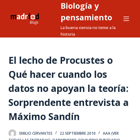
Biología y
S
a
pensamiento
l
La buena ciencia no teme a la
t
historia
a
r
a
El lecho de Procustes o
l
Qué hacer cuando los
c
o
datos no apoyan la teoría:
n
t
Sorprendente entrevista a
e
n
Máximo Sandín
i
d
EMILIO CERVANTES
22 SEPTIEMBRE 2010
AAA (VER
o