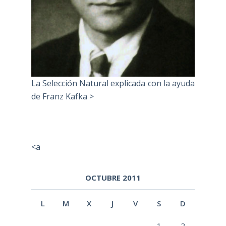
La Selección Natural explicada con la ayuda
de Franz Kafka >
<a
OCTUBRE 2011
L
M
X
J
V
S
D
1
2