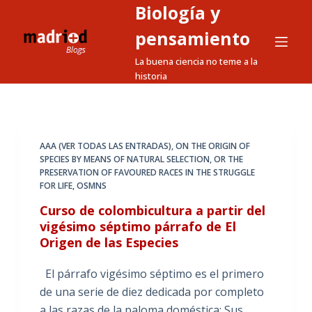
Biología y
S
a
pensamiento
l
La buena ciencia no teme a la
t
historia
a
r
a
l
AAA (VER TODAS LAS ENTRADAS)
,
ON THE ORIGIN OF
SPECIES BY MEANS OF NATURAL SELECTION
,
OR THE
c
PRESERVATION OF FAVOURED RACES IN THE STRUGGLE
o
FOR LIFE
,
OSMNS
n
Curso de colombicultura a partir del
t
vigésimo séptimo párrafo de El
e
Origen de las Especies
n
i
El párrafo vigésimo séptimo es el primero
d
de una serie de diez dedicada por completo
o
a las razas de la paloma doméstica: Sus