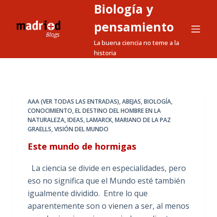
Biología y
S
a
pensamiento
l
La buena ciencia no teme a la
t
historia
a
r
a
l
AAA (VER TODAS LAS ENTRADAS)
,
ABEJAS
,
BIOLOGÍA
,
CONOCIMIENTO
,
EL DESTINO DEL HOMBRE EN LA
c
NATURALEZA
,
IDEAS
,
LAMARCK
,
MARIANO DE LA PAZ
o
GRAELLS
,
VISIÓN DEL MUNDO
n
Este mundo de hormigas
t
e
La ciencia se divide en especialidades, pero
n
eso no significa que el Mundo esté también
i
igualmente dividido. Entre lo que
d
aparentemente son o vienen a ser, al menos
o