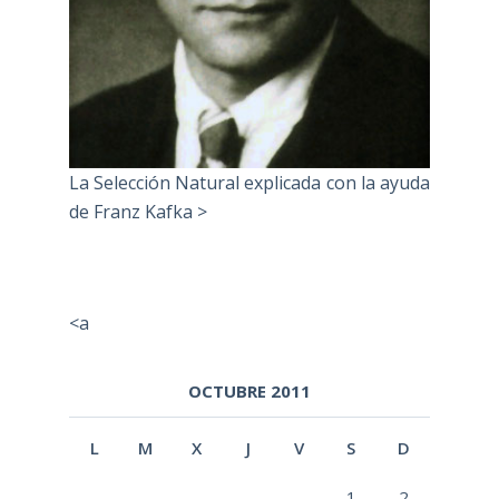
La Selección Natural explicada con la ayuda
de Franz Kafka >
<a
OCTUBRE 2011
L
M
X
J
V
S
D
1
2