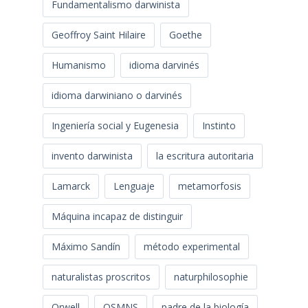
Fundamentalismo darwinista
Geoffroy Saint Hilaire
Goethe
Humanismo
idioma darvinés
idioma darwiniano o darvinés
Ingeniería social y Eugenesia
Instinto
invento darwinista
la escritura autoritaria
Lamarck
Lenguaje
metamorfosis
Máquina incapaz de distinguir
Máximo Sandín
método experimental
naturalistas proscritos
naturphilosophie
Orwell
OSMNS
padre de la biología