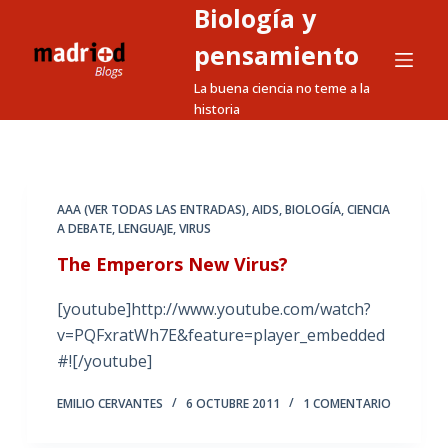
Biología y
S
a
pensamiento
l
La buena ciencia no teme a la
t
historia
a
r
a
l
AAA (VER TODAS LAS ENTRADAS)
,
AIDS
,
BIOLOGÍA
,
CIENCIA
A DEBATE
,
LENGUAJE
,
VIRUS
c
o
The Emperors New Virus?
n
[youtube]http://www.youtube.com/watch?
t
v=PQFxratWh7E&feature=player_embedded
e
#![/youtube]
n
i
EMILIO CERVANTES
6 OCTUBRE 2011
1 COMENTARIO
d
o