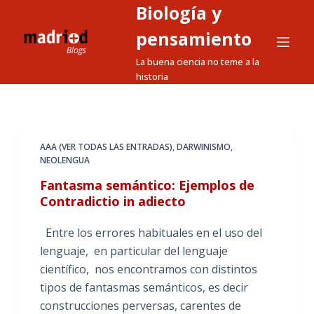
Biología y
S
a
pensamiento
l
La buena ciencia no teme a la
t
historia
a
r
a
l
AAA (VER TODAS LAS ENTRADAS)
,
DARWINISMO
,
NEOLENGUA
c
o
Fantasma semántico: Ejemplos de
n
Contradictio in adiecto
t
Entre los errores habituales en el uso del
e
lenguaje, en particular del lenguaje
n
científico, nos encontramos con distintos
i
tipos de fantasmas semánticos, es decir
d
construcciones perversas, carentes de
o