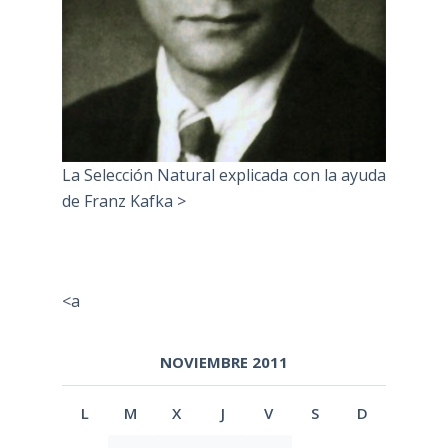
La Selección Natural explicada con la ayuda
de Franz Kafka >
<a
NOVIEMBRE 2011
L
M
X
J
V
S
D