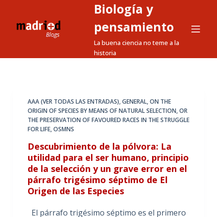
Biología y
S
a
pensamiento
l
La buena ciencia no teme a la
t
historia
a
r
a
l
AAA (VER TODAS LAS ENTRADAS)
,
GENERAL
,
ON THE
ORIGIN OF SPECIES BY MEANS OF NATURAL SELECTION
,
OR
c
THE PRESERVATION OF FAVOURED RACES IN THE STRUGGLE
o
FOR LIFE
,
OSMNS
n
Descubrimiento de la pólvora: La
t
utilidad para el ser humano, principio
e
de la selección y un grave error en el
n
párrafo trigésimo séptimo de El
i
Origen de las Especies
d
El párrafo trigésimo séptimo es el primero
o