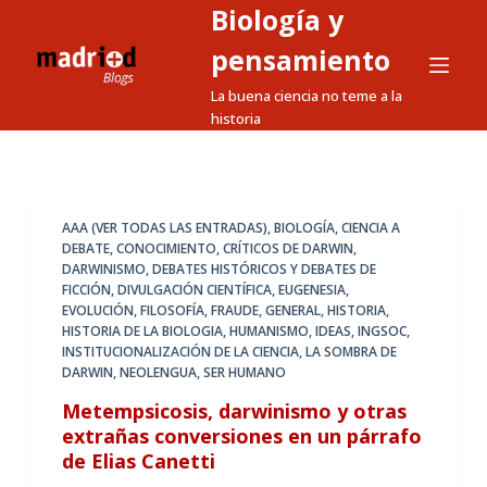
Biología y
S
a
pensamiento
l
La buena ciencia no teme a la
t
historia
a
r
a
l
AAA (VER TODAS LAS ENTRADAS)
,
BIOLOGÍA
,
CIENCIA A
DEBATE
,
CONOCIMIENTO
,
CRÍTICOS DE DARWIN
,
c
DARWINISMO
,
DEBATES HISTÓRICOS Y DEBATES DE
o
FICCIÓN
,
DIVULGACIÓN CIENTÍFICA
,
EUGENESIA
,
n
EVOLUCIÓN
,
FILOSOFÍA
,
FRAUDE
,
GENERAL
,
HISTORIA
,
HISTORIA DE LA BIOLOGIA
,
HUMANISMO
,
IDEAS
,
INGSOC
,
t
INSTITUCIONALIZACIÓN DE LA CIENCIA
,
LA SOMBRA DE
e
DARWIN
,
NEOLENGUA
,
SER HUMANO
n
Metempsicosis, darwinismo y otras
i
extrañas conversiones en un párrafo
d
de Elias Canetti
o