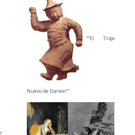
s
""El Traje
Nuevo de Darwin""
e