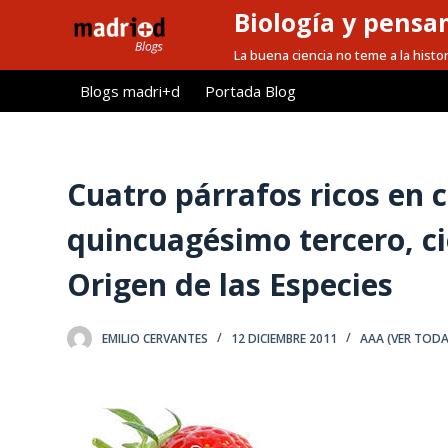
Biología y pensa
S
a
La buena ciencia no teme a la histor
l
Blogs madri+d
Portada Blog
t
a
r
a
Cuatro párrafos ricos en c
l
quincuagésimo tercero, ci
c
o
Origen de las Especies
n
t
e
EMILIO CERVANTES
12 DICIEMBRE 2011
AAA (VER TODA
n
i
d
o