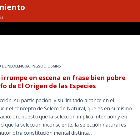
miento
ia
O DE NEOLENGUA
,
INGSOC
,
OSMNS
, irrumpe en escena en frase bien pobre
 de El Origen de las Especies
ción, su participación y su limitado alcance en el
cir el concepto de Selección Natural, que es en sí mismo
adicción, puesto que la selección implica intención y en
 que la selección inconsciente, la selección natural es
tor otra constitución mental distinta, …