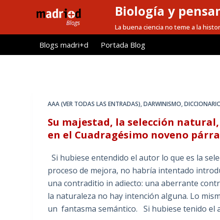
Biología y pensa
S
a
La buena ciencia no teme a la histor
l
Blogs madri+d
Portada Blog
t
a
r
a
l
AAA (VER TODAS LAS ENTRADAS)
,
DARWINISMO
,
DICCIONARI
c
Su majestad, la selección natural
o
en el Cuadragésimo noveno párrafo
n
t
Si hubiese entendido el autor lo que es la selec
e
proceso de mejora, no habría intentado introdu
n
una contraditio in adiecto: una aberrante contr
i
la naturaleza no hay intención alguna. Lo mismo
d
un fantasma semántico. Si hubiese tenido el au
o