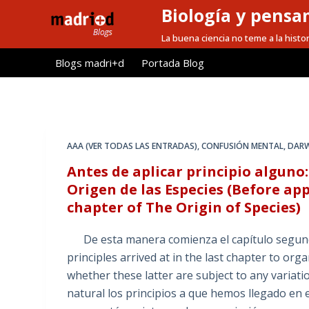
Biología y pensa
S
a
La buena ciencia no teme a la histor
l
Blogs madri+d
Portada Blog
t
a
r
a
l
AAA (VER TODAS LAS ENTRADAS)
,
CONFUSIÓN MENTAL
,
DAR
c
Antes de aplicar principio alguno
o
Origen de las Especies (Before app
n
chapter of The Origin of Species)
t
e
De esta manera comienza el capítulo segundo
n
principles arrived at in the last chapter to org
i
whether these latter are subject to any variati
d
natural los principios a que hemos llegado en 
o