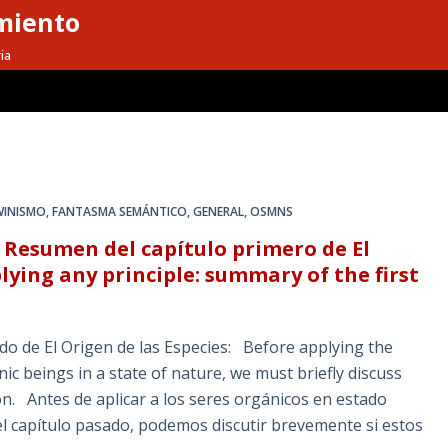
miento
ia
WINISMO
,
FANTASMA SEMÁNTICO
,
GENERAL
,
OSMNS
: Resumen del capítulo primero de El
lying any principle: summary of the first
 de El Origen de las Especies: Before applying the
anic beings in a state of nature, we must briefly discuss
on. Antes de aplicar a los seres orgánicos en estado
el capítulo pasado, podemos discutir brevemente si estos