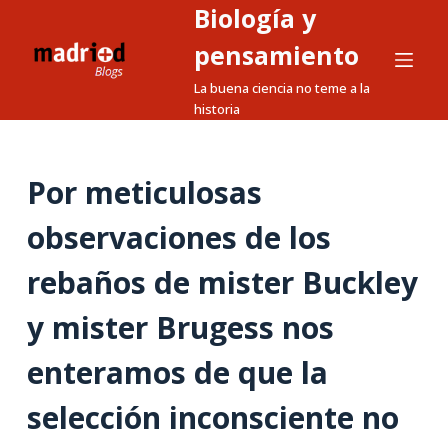
Biología y
S
a
pensamiento
l
La buena ciencia no teme a la
t
historia
a
r
a
Por meticulosas
l
observaciones de los
c
o
rebaños de mister Buckley
n
t
y mister Brugess nos
e
n
enteramos de que la
i
selección inconsciente no
d
o