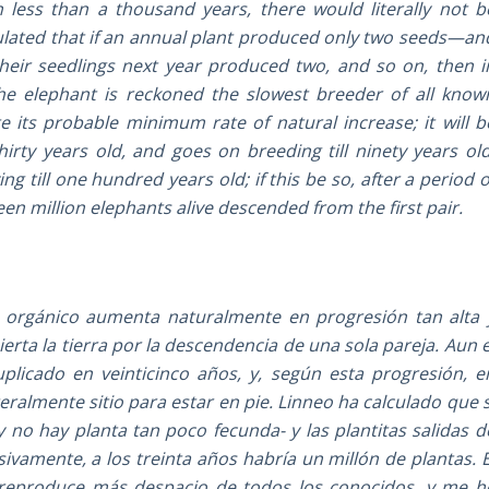
in less than a thousand years, there would literally not b
ulated that if an annual plant produced only two seeds—an
heir seedlings next year produced two, and so on, then i
The elephant is reckoned the slowest breeder of all know
 its probable minimum rate of natural increase; it will b
irty years old, and goes on breeding till ninety years old
ing till one hundred years old; if this be so, after a period o
en million elephants alive descended from the first pair.
r orgánico aumenta naturalmente en progresión tan alta 
ierta la tierra por la descendencia de una sola pareja. Aun e
plicado en veinticinco años, y, según esta progresión, e
ralmente sitio para estar en pie. Linneo ha calculado que s
 no hay planta tan poco fecunda- y las plantitas salidas d
sivamente, a los treinta años habría un millón de plantas. E
 reproduce más despacio de todos los conocidos, y me h