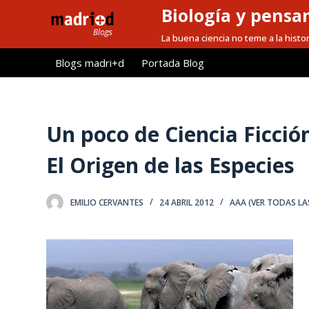
Biología y pensa
S
a
La buena ciencia no teme a la histor
l
Blogs madri+d
Portada Blog
t
a
r
a
Un poco de Ciencia Ficció
l
El Origen de las Especies
c
o
n
EMILIO CERVANTES
24 ABRIL 2012
AAA (VER TODAS LA
t
e
n
i
d
o