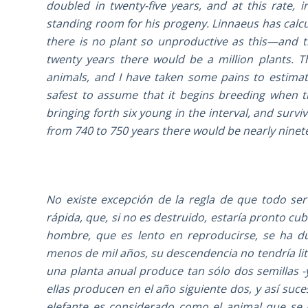
doubled in twenty-five years, and at this rate, 
standing room for his progeny. Linnaeus has calc
there is no plant so unproductive as this—and t
twenty years there would be a million plants. 
animals, and I have taken some pains to estimate
safest to assume that it begins breeding when th
bringing forth six young in the interval, and surviv
from 740 to 750 years there would be nearly ninete
No existe excepción de la regla de que todo se
rápida, que, si no es destruido, estaría pronto cub
hombre, que es lento en reproducirse, se ha du
menos de mil años, su descendencia no tendría lite
una planta anual produce tan sólo dos semillas -y
ellas producen en el año siguiente dos, y así suce
elefante es considerado como el animal que se