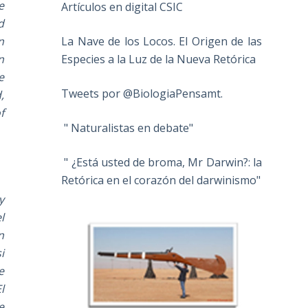
e
Artículos en digital CSIC
d
n
La Nave de los Locos. El Origen de las
n
Especies a la Luz de la Nueva Retórica
e
Tweets por @BiologiaPensamt.
,
f
" Naturalistas en debate"
" ¿Está usted de broma, Mr Darwin?: la
Retórica en el corazón del darwinismo"
y
l
n
i
e
l
e