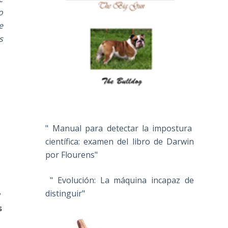
o
e
s
" Manual para detectar la impostura
científica: examen del libro de Darwin
por Flourens"
" Evolución: La máquina incapaz de
distinguir"
y
s