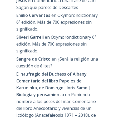
Jesús
en
Comentario a una frase de Carl
Sagan que parece de Descartes
Emilio Cervantes
en
Oxymorondictionary
6ª edición. Más de 700 expresiones sin
significado.
Silveri Garrell
en
Oxymorondictionary 6ª
edición. Más de 700 expresiones sin
significado.
Sangre de Cristo
en
¿Será la religión una
cuestión de élites?
El naufragio del Duchess of Albany
Comentario del libro Papeles de
Karuninka, de Domingo Lloris Samo |
Biología y pensamiento
en
Poniendo
nombre a los peces del mar. Comentario
del libro Anecdotario y vivencias de un
Ictiólogo (Anacefaleosis 1971 – 2018), de