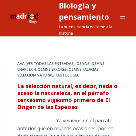
Biología y
S
a
pensamiento
l
La buena ciencia no teme a la
t
historia
a
r
a
l
AAA (VER TODAS LAS ENTRADAS)
,
OSMNS
,
OSMNS
CHAPTER 4
,
OSMNS ERRORES
,
OSMNS FALACIAS
,
c
SELECCIÓN NATURAL
,
TAUTOLOGÍA
o
La selección natural, es decir, nada o
n
acaso la naturaleza, en el párrafo
t
centésimo vigésimo primero de El
e
Origen de las Especies
n
i
Ya veíamos en el párrafo
d
anterior que en muchas ocasiones, por no
o