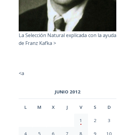
La Selección Natural explicada con la ayuda
de Franz Kafka >
<a
JUNIO 2012
L
M
X
J
V
S
D
1
2
3
4
5
6
7
8
9
10