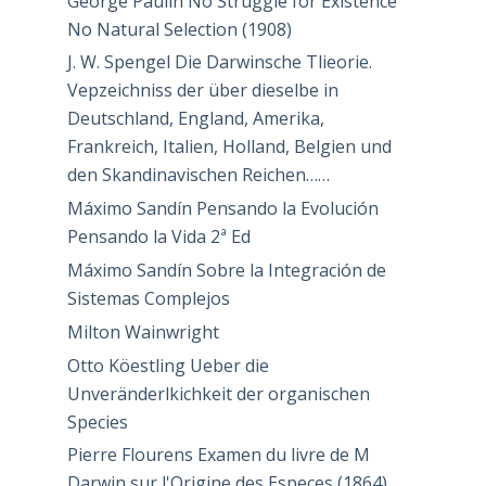
George Paulin No Struggle for Existence
No Natural Selection (1908)
J. W. Spengel Die Darwinsche Tlieorie.
Vepzeichniss der über dieselbe in
Deutschland, England, Amerika,
Frankreich, Italien, Holland, Belgien und
den Skandinavischen Reichen……
Máximo Sandín Pensando la Evolución
Pensando la Vida 2ª Ed
Máximo Sandín Sobre la Integración de
Sistemas Complejos
Milton Wainwright
Otto Köestling Ueber die
Unveränderlkichkeit der organischen
Species
Pierre Flourens Examen du livre de M
Darwin sur l'Origine des Especes (1864)