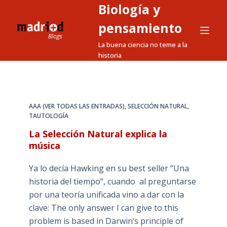
Biología y
S
a
pensamiento
l
La buena ciencia no teme a la
t
historia
a
r
a
l
AAA (VER TODAS LAS ENTRADAS)
,
SELECCIÓN NATURAL
,
TAUTOLOGÍA
c
o
La Selección Natural explica la
n
música
t
Ya lo decía Hawking en su best seller “Una
e
historia del tiempo”, cuando al preguntarse
n
por una teoría unificada vino a dar con la
i
clave: The only answer I can give to this
d
problem is based in Darwin’s principle of
o