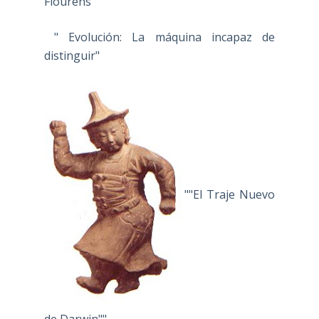
Flourens"
" Evolución: La máquina incapaz de
distinguir"
""El Traje Nuevo
de Darwin""