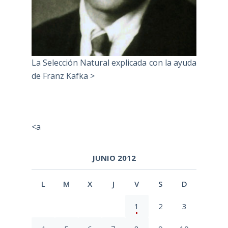
La Selección Natural explicada con la ayuda
de Franz Kafka >
<a
JUNIO 2012
L
M
X
J
V
S
D
1
2
3