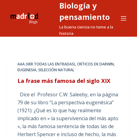
Biología y
S
a
pensamiento
l
La buena ciencia no teme a la
t
historia
a
r
a
l
AAA (VER TODAS LAS ENTRADAS)
,
CRÍTICOS DE DARWIN
,
EUGENESIA
,
SELECCIÓN NATURAL
c
o
La frase más famosa del siglo XIX
n
Dice el Profesor C.W. Saleeby, en la página
t
79 de su libro “La perspectiva eugenésica”
e
(1921): ¿Qué es lo que hay realmente
n
implicado en » la supervivencia del más apto
i
«, la más famosa sentencia de todas las de
d
Herbert Spencer e incluso de hecho, la más
o