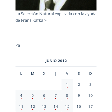
La Selección Natural explicada con la ayuda
de Franz Kafka >
<a
JUNIO 2012
L
M
X
J
V
S
D
1
2
3
4
5
6
7
8
9
10
11
12
13
14
15
16
17