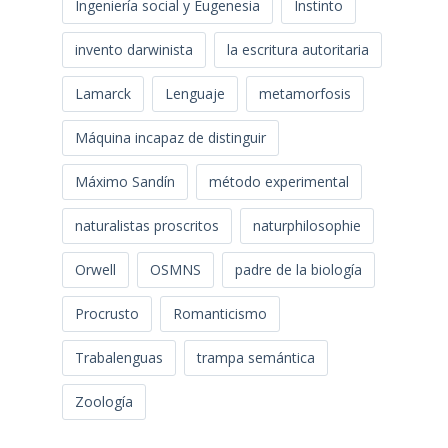
Ingeniería social y Eugenesia
Instinto
invento darwinista
la escritura autoritaria
Lamarck
Lenguaje
metamorfosis
Máquina incapaz de distinguir
Máximo Sandín
método experimental
naturalistas proscritos
naturphilosophie
Orwell
OSMNS
padre de la biología
Procrusto
Romanticismo
Trabalenguas
trampa semántica
Zoología