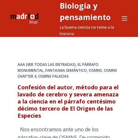
Biología y
S
a
pensamiento
l
La buena ciencia no teme a la
t
historia
a
r
a
l
AAA (VER TODAS LAS ENTRADAS)
,
EL PÁRRAFO
MONUMENTAL
,
FANTASMA SEMÁNTICO
,
OSMNS
,
OSMNS
c
CHAPTER 4
,
OSMNS FALACIAS
o
Confesión del autor, método para el
n
lavado de cerebro y severa amenaza
t
a la ciencia en el párrafo centésimo
e
décimo tercero de El Origen de las
n
Especies
i
d
Nos encontramos ante uno de los
o
párrafos-clave de OSMNS. De contenido