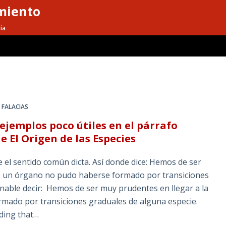
miento
ia
FALACIAS
ejemplos poco útiles en el párrafo
 El Origen de las Especies
ue el sentido común dicta. Así donde dice: Hemos de ser
ue un órgano no pudo haberse formado por transiciones
nable decir: Hemos de ser muy prudentes en llegar a la
rmado por transiciones graduales de alguna especie.
ding that…