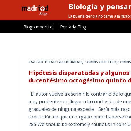
Biología y pensa
S
a
La buena ciencia no teme a la histor
l
Blogs madri+d
Portada Blog
t
a
r
a
l
AAA (VER TODAS LAS ENTRADAS)
,
OSMNS CHAPTER 6
,
OSMNS 
c
Hipótesis disparatadas y algunos 
o
ducentésimo octogésimo quinto de
n
t
El autor vuelve a escribir lo contrario de lo q
e
muy prudentes en llegar a la conclusión de q
n
graduales de ninguna especie. Sería más razo
i
conclusión de que un órgano pudo haberse fo
d
285 We should be extremely cautious in conclu
o