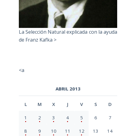
La Selección Natural explicada con la ayuda
de Franz Kafka >
<a
ABRIL 2013
L
M
X
J
V
S
D
1
2
3
4
5
6
7
8
9
10
11
12
13
14