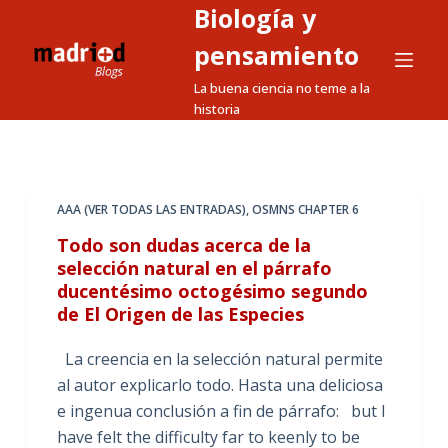
Biología y
S
a
pensamiento
l
La buena ciencia no teme a la
t
historia
a
r
a
l
AAA (VER TODAS LAS ENTRADAS)
,
OSMNS CHAPTER 6
c
Todo son dudas acerca de la
o
selección natural en el párrafo
n
ducentésimo octogésimo segundo
t
de El Origen de las Especies
e
La creencia en la selección natural permite
n
al autor explicarlo todo. Hasta una deliciosa
i
e ingenua conclusión a fin de párrafo: but I
d
have felt the difficulty far to keenly to be
o