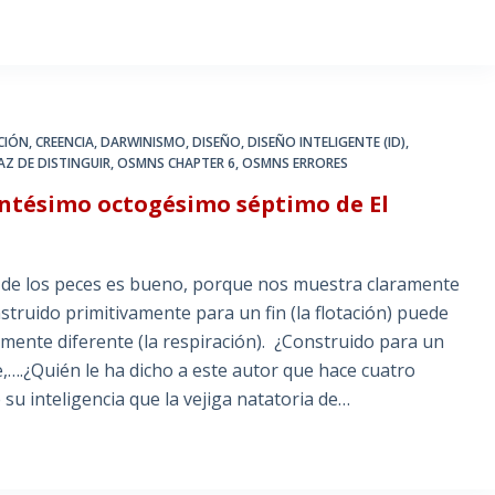
CIÓN
,
CREENCIA
,
DARWINISMO
,
DISEÑO
,
DISEÑO INTELIGENTE (ID)
,
Z DE DISTINGUIR
,
OSMNS CHAPTER 6
,
OSMNS ERRORES
entésimo octogésimo séptimo de El
ia de los peces es bueno, porque nos muestra claramente
truido primitivamente para un fin (la flotación) puede
mente diferente (la respiración). ¿Construido para un
.¿Quién le ha dicho a este autor que hace cuatro
su inteligencia que la vejiga natatoria de…