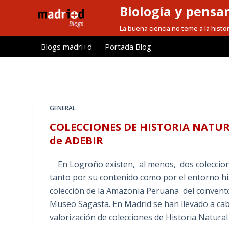
Biología y pensa
S
a
La buena ciencia no teme a la histor
l
Blogs madri+d
Portada Blog
t
a
r
a
l
GENERAL
c
COLECCIONES DE HISTORIA NATURA
o
de ADEBIR
n
t
En Logroño existen, al menos, dos coleccione
e
tanto por su contenido como por el entorno his
n
colección de la Amazonia Peruana del convento 
i
Museo Sagasta. En Madrid se han llevado a cabo
d
valorización de colecciones de Historia Natural
o