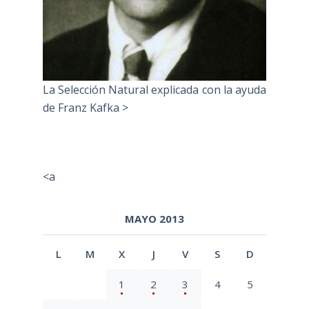
La Selección Natural explicada con la ayuda
de Franz Kafka >
<a
MAYO 2013
L
M
X
J
V
S
D
1
2
3
4
5