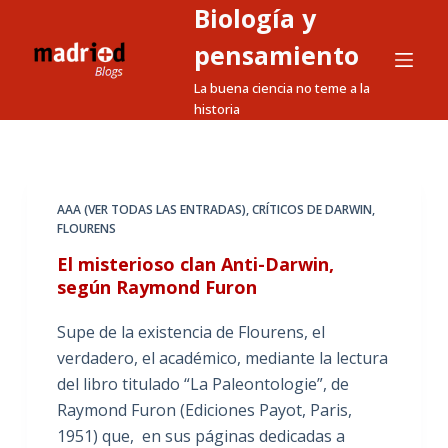
Biología y
S
a
pensamiento
l
La buena ciencia no teme a la
t
historia
a
r
a
l
AAA (VER TODAS LAS ENTRADAS)
,
CRÍTICOS DE DARWIN
,
FLOURENS
c
o
El misterioso clan Anti-Darwin,
n
según Raymond Furon
t
Supe de la existencia de Flourens, el
e
verdadero, el académico, mediante la lectura
n
del libro titulado “La Paleontologie”, de
i
Raymond Furon (Ediciones Payot, Paris,
d
1951) que, en sus páginas dedicadas a
o