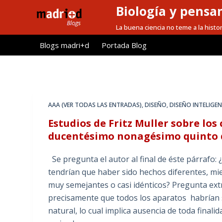
Biología y pensa
S
a
La buena ciencia no teme a la histor
l
Blogs madri+d
Portada Blog
t
a
r
a
l
AAA (VER TODAS LAS ENTRADAS)
,
DISEÑO
,
DISEÑO INTELIGENT
c
Estudios de Fritz Muller sobre los
o
ducentésimo nonagésimo quinto de
n
t
Se pregunta el autor al final de éste párrafo:
e
tendrían que haber sido hechos diferentes, m
n
muy semejantes o casi idénticos? Pregunta ext
i
precisamente que todos los aparatos habrían su
d
natural, lo cual implica ausencia de toda finalid
o