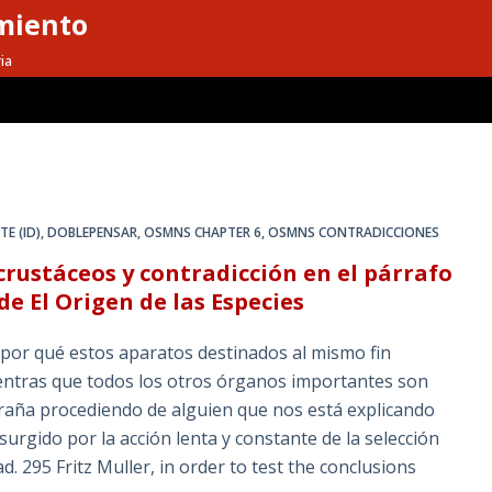
miento
ia
E (ID)
,
DOBLEPENSAR
,
OSMNS CHAPTER 6
,
OSMNS CONTRADICCIONES
 crustáceos y contradicción en el párrafo
 El Origen de las Especies
 ¿por qué estos aparatos destinados al mismo fin
ientras que todos los otros órganos importantes son
raña procediendo de alguien que nos está explicando
rgido por la acción lenta y constante de la selección
ad. 295 Fritz Muller, in order to test the conclusions