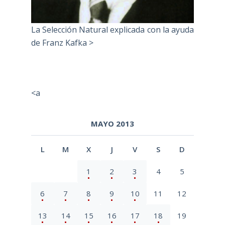
La Selección Natural explicada con la ayuda
de Franz Kafka >
<a
MAYO 2013
L
M
X
J
V
S
D
1
2
3
4
5
6
7
8
9
10
11
12
13
14
15
16
17
18
19