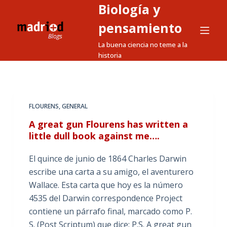
Biología y
S
a
pensamiento
l
La buena ciencia no teme a la
t
historia
a
r
a
l
FLOURENS
,
GENERAL
c
A great gun Flourens has written a
o
little dull book against me….
n
t
El quince de junio de 1864 Charles Darwin
e
escribe una carta a su amigo, el aventurero
n
Wallace. Esta carta que hoy es la número
i
4535 del Darwin correspondence Project
d
contiene un párrafo final, marcado como P.
o
S. (Post Scriptum) que dice: P.S. A great gun