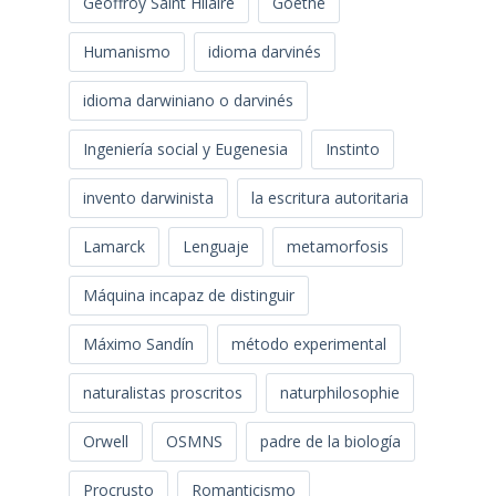
Geoffroy Saint Hilaire
Goethe
Humanismo
idioma darvinés
idioma darwiniano o darvinés
Ingeniería social y Eugenesia
Instinto
invento darwinista
la escritura autoritaria
Lamarck
Lenguaje
metamorfosis
Máquina incapaz de distinguir
Máximo Sandín
método experimental
naturalistas proscritos
naturphilosophie
Orwell
OSMNS
padre de la biología
Procrusto
Romanticismo