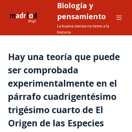
Biología y
S
a
pensamiento
l
La buena ciencia no teme a la
t
historia
a
r
a
Hay una teoría que puede
l
ser comprobada
c
o
experimentalmente en el
n
t
párrafo cuadrigentésimo
e
n
trigésimo cuarto de El
i
Origen de las Especies
d
o