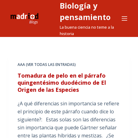
Biología y
S
a
pensamiento
l
La buena ciencia no teme a la
t
historia
a
r
a
l
AAA (VER TODAS LAS ENTRADAS)
c
Tomadura de pelo en el párrafo
o
quingentésimo duodécimo de El
n
Origen de las Especies
t
e
¿A qué diferencias sin importancia se refiere
n
el principio de este párrafo cuando dice lo
i
siguiente?: Estas solas son las diferencias
d
sin importancia que puede Gärtner señalar
o
entre las plantas híbridas y mestizas. ¿Se