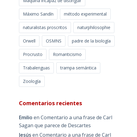
Máquina incapaz de distinguir
Máximo Sandín
método experimental
naturalistas proscritos
naturphilosophie
Orwell
OSMNS
padre de la biología
Procrusto
Romanticismo
Trabalenguas
trampa semántica
Zoología
Comentarios recientes
Emilio
en
Comentario a una frase de Carl
Sagan que parece de Descartes
Jesús
en
Comentario a una frase de Carl