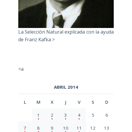
La Selección Natural explicada con la ayuda
de Franz Kafka >
<a
ABRIL 2014
L
M
X
J
V
S
D
1
2
3
4
5
6
7
8
9
10
11
12
13