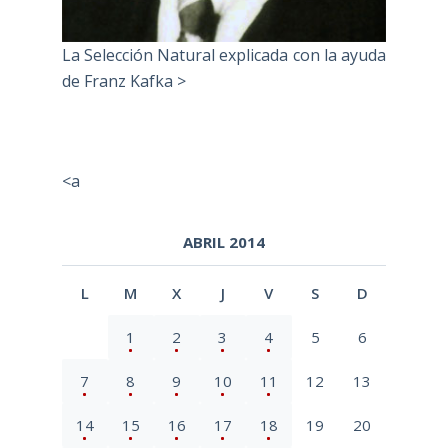
La Selección Natural explicada con la ayuda
de Franz Kafka >
<a
ABRIL 2014
L
M
X
J
V
S
D
1
2
3
4
5
6
7
8
9
10
11
12
13
14
15
16
17
18
19
20