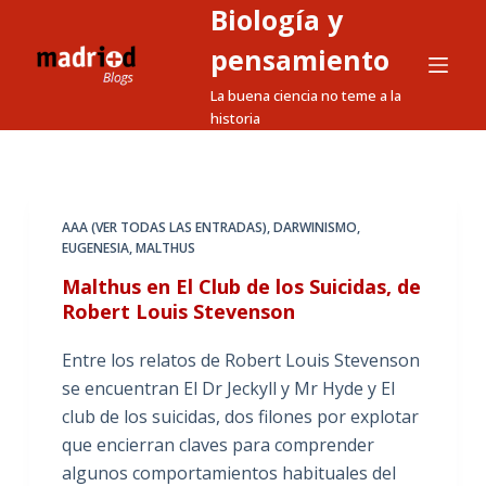
Biología y
S
a
pensamiento
l
La buena ciencia no teme a la
t
historia
a
r
a
l
AAA (VER TODAS LAS ENTRADAS)
,
DARWINISMO
,
EUGENESIA
,
MALTHUS
c
o
Malthus en El Club de los Suicidas, de
n
Robert Louis Stevenson
t
Entre los relatos de Robert Louis Stevenson
e
se encuentran El Dr Jeckyll y Mr Hyde y El
n
club de los suicidas, dos filones por explotar
i
que encierran claves para comprender
d
algunos comportamientos habituales del
o