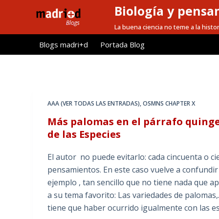
Biología y pensa
S
a
La buena ciencia no teme a la histor
l
Blogs madri+d
Portada Blog
t
a
r
a
l
AAA (VER TODAS LAS ENTRADAS)
,
OSMNS CHAPTER X
c
Más palomas en el párrafo quing
o
de las Especies
n
t
El autor no puede evitarlo: cada cincuenta o ci
e
pensamientos. En este caso vuelve a confundir
n
ejemplo , tan sencillo que no tiene nada que a
i
a su tema favorito: Las variedades de palomas,.
d
tiene que haber ocurrido igualmente con las e
o