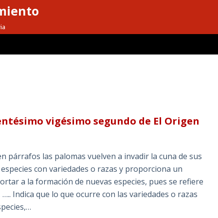
miento
ia
entésimo vigésimo segundo de El Origen
en párrafos las palomas vuelven a invadir la cuna de sus
 especies con variedades o razas y proporciona un
portar a la formación de nuevas especies, pues se refiere
 ….. Indica que lo que ocurre con las variedades o razas
species,…