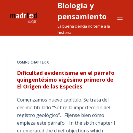
Biología y
S
a
pensamiento
l
La buena ciencia no teme a la
t
historia
a
r
a
l
OSMNS CHAPTER X
c
Dificultad evidentísima en el párrafo
o
quingentésimo vigésimo primero de
n
El Origen de las Especies
t
e
Comenzamos nuevo capítulo. Se trata del
n
décimo titulado “Sobre la imperfección del
i
registro geológico”. Fijense bien cómo
d
empieza este párrafo: In the sixth chapter I
o
enumerated the chief objections which