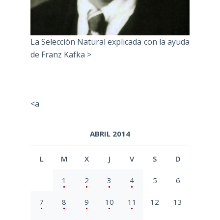
La Selección Natural explicada con la ayuda
de Franz Kafka >
<a
ABRIL 2014
L
M
X
J
V
S
D
1
2
3
4
5
6
7
8
9
10
11
12
13