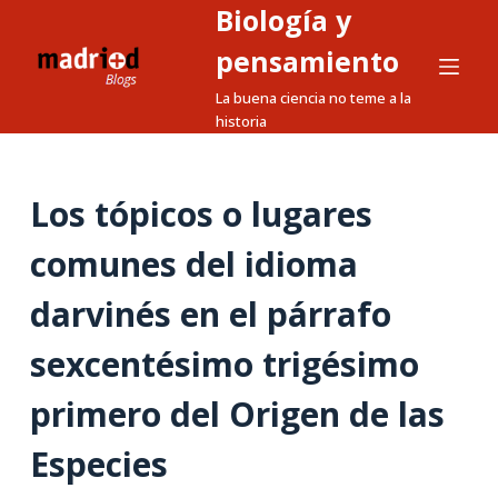
Biología y
S
a
pensamiento
l
La buena ciencia no teme a la
t
historia
a
r
a
Los tópicos o lugares
l
comunes del idioma
c
o
darvinés en el párrafo
n
t
sexcentésimo trigésimo
e
n
primero del Origen de las
i
Especies
d
o