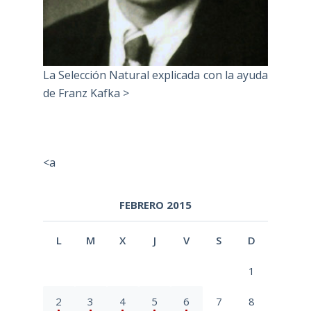
La Selección Natural explicada con la ayuda
de Franz Kafka >
<a
FEBRERO 2015
L
M
X
J
V
S
D
1
2
3
4
5
6
7
8