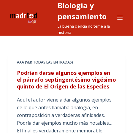
Biología y
S
a
pensamiento
l
La buena ciencia no teme a la
t
historia
a
r
a
l
AAA (VER TODAS LAS ENTRADAS)
c
Podrían darse algunos ejemplos en
o
el párrafo septingentésimo vigésimo
n
quinto de El Origen de las Especies
t
e
Aquí el autor viene a dar algunos ejemplos
n
de lo que antes llamaba analogía, en
i
contraposición a verdaderas afinidades.
d
Podría dar ejemplos mucho más notables…
o
El final es verdaderamente memorable: