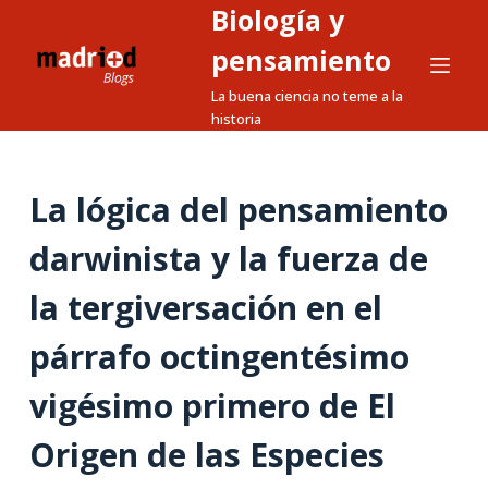
Biología y
S
a
pensamiento
l
La buena ciencia no teme a la
t
historia
a
r
a
La lógica del pensamiento
l
darwinista y la fuerza de
c
o
la tergiversación en el
n
t
párrafo octingentésimo
e
n
vigésimo primero de El
i
Origen de las Especies
d
o