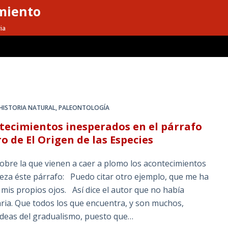
miento
ia
HISTORIA NATURAL
,
PALEONTOLOGÍA
ontecimientos inesperados en el párrafo
 de El Origen de las Especies
sobre la que vienen a caer a plomo los acontecimientos
za éste párrafo: Puedo citar otro ejemplo, que me ha
is propios ojos. Así dice el autor que no había
aria. Que todos los que encuentra, y son muchos,
 ideas del gradualismo, puesto que…