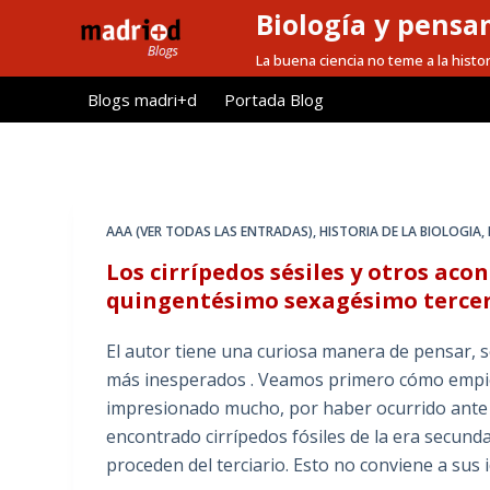
Biología y pensa
S
a
La buena ciencia no teme a la histor
l
Blogs madri+d
Portada Blog
t
a
r
a
l
AAA (VER TODAS LAS ENTRADAS)
,
HISTORIA DE LA BIOLOGIA
,
c
Los cirrípedos sésiles y otros ac
o
quingentésimo sexagésimo tercero
n
t
El autor tiene una curiosa manera de pensar, 
e
más inesperados . Veamos primero cómo empie
n
impresionado mucho, por haber ocurrido ante m
i
encontrado cirrípedos fósiles de la era secund
d
proceden del terciario. Esto no conviene a sus
o