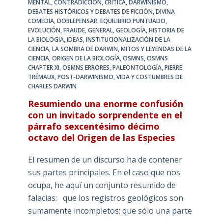
MENTAL
,
CONTRADICCIÓN
,
CRÍTICA
,
DARWINISMO
,
DEBATES HISTÓRICOS Y DEBATES DE FICCIÓN
,
DIVINA
COMEDIA
,
DOBLEPENSAR
,
EQUILIBRIO PUNTUADO
,
EVOLUCIÓN
,
FRAUDE
,
GENERAL
,
GEOLOGÍA
,
HISTORIA DE
LA BIOLOGIA
,
IDEAS
,
INSTITUCIONALIZACIÓN DE LA
CIENCIA
,
LA SOMBRA DE DARWIN
,
MITOS Y LEYENDAS DE LA
CIENCIA
,
ORIGEN DE LA BIOLOGÍA
,
OSMNS
,
OSMNS
CHAPTER XI
,
OSMNS ERRORES
,
PALEONTOLOGÍA
,
PIERRE
TRÉMAUX
,
POST-DARWINISMO
,
VIDA Y COSTUMBRES DE
CHARLES DARWIN
Resumiendo una enorme confusión
con un invitado sorprendente en el
párrafo sexcentésimo décimo
octavo del Origen de las Especies
El resumen de un discurso ha de contener
sus partes principales. En el caso que nos
ocupa, he aquí un conjunto resumido de
falacias: que los registros geológicos son
sumamente incompletos; que sólo una parte