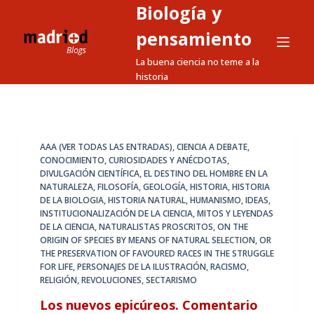
Biología y
S
a
pensamiento
l
La buena ciencia no teme a la
t
historia
a
r
a
l
AAA (VER TODAS LAS ENTRADAS)
,
CIENCIA A DEBATE
,
CONOCIMIENTO
,
CURIOSIDADES Y ANÉCDOTAS
,
c
DIVULGACIÓN CIENTÍFICA
,
EL DESTINO DEL HOMBRE EN LA
o
NATURALEZA
,
FILOSOFÍA
,
GEOLOGÍA
,
HISTORIA
,
HISTORIA
n
DE LA BIOLOGIA
,
HISTORIA NATURAL
,
HUMANISMO
,
IDEAS
,
INSTITUCIONALIZACIÓN DE LA CIENCIA
,
MITOS Y LEYENDAS
t
DE LA CIENCIA
,
NATURALISTAS PROSCRITOS
,
ON THE
e
ORIGIN OF SPECIES BY MEANS OF NATURAL SELECTION
,
OR
n
THE PRESERVATION OF FAVOURED RACES IN THE STRUGGLE
FOR LIFE
,
PERSONAJES DE LA ILUSTRACIÓN
,
RACISMO
,
i
RELIGIÓN
,
REVOLUCIONES
,
SECTARISMO
d
Los nuevos epicúreos. Comentario
o