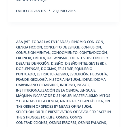
EMILIO CERVANTES
23 JUNIO 2015
AAA (VER TODAS LAS ENTRADAS)
,
BINOMIO CON-CON
,
CIENCIA FICCIÓN
,
CONCEPTO DE ESPECIE
,
CONFUSIÓN
,
CONFUSIÓN MENTAL
,
CONOCIMIENTO
,
CONTRADICCIÓN
,
CREENCIA
,
CRÍTICA
,
DARWINISMO
,
DEBATES HISTÓRICOS Y
DEBATES DE FICCIÓN
,
DISEÑO
,
DISEÑO INTELIGENTE (ID)
,
DOBLEPENSAR
,
DOGMAS
,
EPISTEME
,
EQUILIBRIO
PUNTUADO
,
ESTRUCTURALISMO
,
EVOLUCIÓN
,
FILOSOFÍA
,
FRAUDE
,
GEOLOGÍA
,
HISTORIA NATURAL
,
IDEAS
,
IDIOMA
DARWINIANO O DARVINÉS
,
INFIERNO
,
INGSOC
,
INSTITUCIONALIZACIÓN DE LA CIENCIA
,
LENGUAJE
,
MÁQUINA INCAPAZ DE DISTINGUIR
,
MATERIALISMO
,
MITOS
Y LEYENDAS DE LA CIENCIA
,
NATURALEZA FANTÁSTICA
,
ON
THE ORIGIN OF SPECIES BY MEANS OF NATURAL
SELECTION
,
OR THE PRESERVATION OF FAVOURED RACES IN
THE STRUGGLE FOR LIFE
,
OSMNS
,
OSMNS
CONTRADICCIONES
,
OSMNS ERRORES
,
OSMNS FALACIAS
,