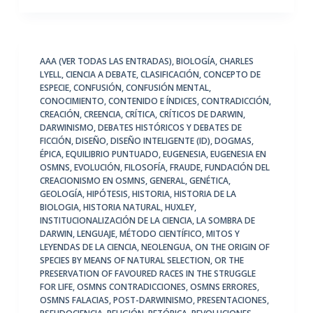
AAA (VER TODAS LAS ENTRADAS)
,
BIOLOGÍA
,
CHARLES
LYELL
,
CIENCIA A DEBATE
,
CLASIFICACIÓN
,
CONCEPTO DE
ESPECIE
,
CONFUSIÓN
,
CONFUSIÓN MENTAL
,
CONOCIMIENTO
,
CONTENIDO E ÍNDICES
,
CONTRADICCIÓN
,
CREACIÓN
,
CREENCIA
,
CRÍTICA
,
CRÍTICOS DE DARWIN
,
DARWINISMO
,
DEBATES HISTÓRICOS Y DEBATES DE
FICCIÓN
,
DISEÑO
,
DISEÑO INTELIGENTE (ID)
,
DOGMAS
,
ÉPICA
,
EQUILIBRIO PUNTUADO
,
EUGENESIA
,
EUGENESIA EN
OSMNS
,
EVOLUCIÓN
,
FILOSOFÍA
,
FRAUDE
,
FUNDACIÓN DEL
CREACIONISMO EN OSMNS
,
GENERAL
,
GENÉTICA
,
GEOLOGÍA
,
HIPÓTESIS
,
HISTORIA
,
HISTORIA DE LA
BIOLOGIA
,
HISTORIA NATURAL
,
HUXLEY
,
INSTITUCIONALIZACIÓN DE LA CIENCIA
,
LA SOMBRA DE
DARWIN
,
LENGUAJE
,
MÉTODO CIENTÍFICO
,
MITOS Y
LEYENDAS DE LA CIENCIA
,
NEOLENGUA
,
ON THE ORIGIN OF
SPECIES BY MEANS OF NATURAL SELECTION
,
OR THE
PRESERVATION OF FAVOURED RACES IN THE STRUGGLE
FOR LIFE
,
OSMNS CONTRADICCIONES
,
OSMNS ERRORES
,
OSMNS FALACIAS
,
POST-DARWINISMO
,
PRESENTACIONES
,