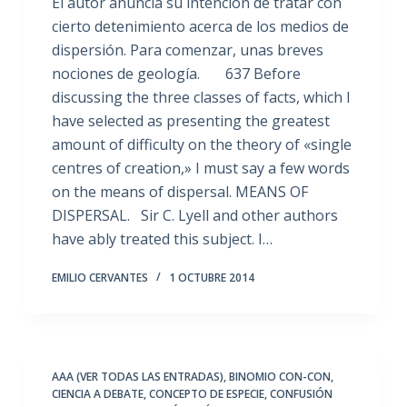
El autor anuncia su intención de tratar con
cierto detenimiento acerca de los medios de
dispersión. Para comenzar, unas breves
nociones de geología. 637 Before
discussing the three classes of facts, which I
have selected as presenting the greatest
amount of difficulty on the theory of «single
centres of creation,» I must say a few words
on the means of dispersal. MEANS OF
DISPERSAL. Sir C. Lyell and other authors
have ably treated this subject. I…
EMILIO CERVANTES
1 OCTUBRE 2014
AAA (VER TODAS LAS ENTRADAS)
,
BINOMIO CON-CON
,
CIENCIA A DEBATE
,
CONCEPTO DE ESPECIE
,
CONFUSIÓN