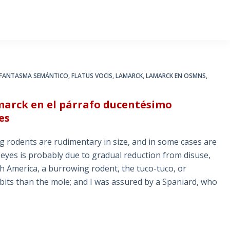
FANTASMA SEMÁNTICO
,
FLATUS VOCIS
,
LAMARCK
,
LAMARCK EN OSMNS
,
marck en el párrafo ducentésimo
es
 rodents are rudimentary in size, and in some cases are
e eyes is probably due to gradual reduction from disuse,
th America, a burrowing rodent, the tuco-tuco, or
bits than the mole; and I was assured by a Spaniard, who