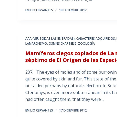
EMILIO CERVANTES
18 DICIEMBRE 2012
AAA (VER TODAS LAS ENTRADAS)
,
CARACTERES ADQUIRIDOS
,
LAMARCKISMO
,
OSMNS CHAPTER 5
,
ZOOLOGÍA
Mamíferos ciegos copiados de La
séptimo de El Origen de las Especi
207. The eyes of moles and of some burrowing
quite covered by skin and fur. This state of th
but aided perhaps by natural selection. In Sou
Ctenomys, is even more subterranean in its ha
had often caught them, that they were…
EMILIO CERVANTES
17 DICIEMBRE 2012