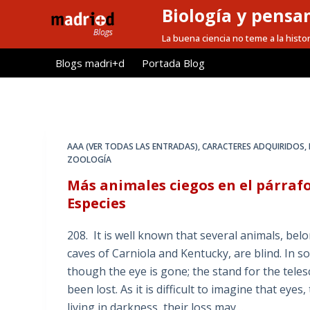
Biología y pensa
S
a
La buena ciencia no teme a la histor
l
Blogs madri+d
Portada Blog
t
a
r
a
l
AAA (VER TODAS LAS ENTRADAS)
,
CARACTERES ADQUIRIDOS
,
c
ZOOLOGÍA
o
Más animales ciegos en el párrafo
n
Especies
t
e
208. It is well known that several animals, bel
n
caves of Carniola and Kentucky, are blind. In s
i
though the eye is gone; the stand for the teles
d
been lost. As it is difficult to imagine that eye
o
living in darkness, their loss may…