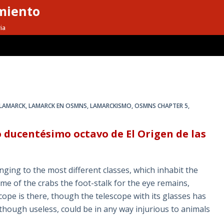
miento
ia
LAMARCK
,
LAMARCK EN OSMNS
,
LAMARCKISMO
,
OSMNS CHAPTER 5
,
 ducentésimo octavo de El Origen de las
onging to the most different classes, which inhabit the
ome of the crabs the foot-stalk for the eye remains,
cope is there, though the telescope with its glasses has
s, though useless, could be in any way injurious to animals