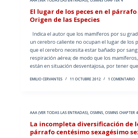
AAA (VER TODAS LAS ENTRADAS)
,
OSMNS CHAPTER 4
El lugar de los peces en el párra
Origen de las Especies
Indica el autor que los mamíferos por su grad
un cerebro caliente no ocupan el lugar de los 
que el cerebro necesita estar bañado por sangr
respiración aérea; de modo que los mamíferos,
están en situación desventajosa, por tener qu
EMILIO CERVANTES
11 OCTUBRE 2012
1 COMENTARIO
AAA (VER TODAS LAS ENTRADAS)
,
OSMNS
,
OSMNS CHAPTER 
La incompleta diversificación de l
párrafo centésimo sexagésimo sext