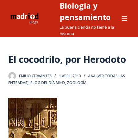
Biología y
S
a
pensamiento
l
La buena ciencia no teme a la
t
historia
a
r
a
El cocodrilo, por Herodoto
l
c
EMILIO CERVANTES
1 ABRIL 2013
AAA (VER TODAS LAS
o
ENTRADAS)
,
BLOG DEL DÍA MI+D
,
ZOOLOGÍA
n
t
e
n
i
d
o