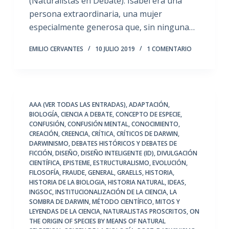
(Naturalistas en Debate). Isabel era una
persona extraordinaria, una mujer
especialmente generosa que, sin ninguna…
EMILIO CERVANTES
10 JULIO 2019
1 COMENTARIO
AAA (VER TODAS LAS ENTRADAS)
,
ADAPTACIÓN
,
BIOLOGÍA
,
CIENCIA A DEBATE
,
CONCEPTO DE ESPECIE
,
CONFUSIÓN
,
CONFUSIÓN MENTAL
,
CONOCIMIENTO
,
CREACIÓN
,
CREENCIA
,
CRÍTICA
,
CRÍTICOS DE DARWIN
,
DARWINISMO
,
DEBATES HISTÓRICOS Y DEBATES DE
FICCIÓN
,
DISEÑO
,
DISEÑO INTELIGENTE (ID)
,
DIVULGACIÓN
CIENTÍFICA
,
EPISTEME
,
ESTRUCTURALISMO
,
EVOLUCIÓN
,
FILOSOFÍA
,
FRAUDE
,
GENERAL
,
GRAELLS
,
HISTORIA
,
HISTORIA DE LA BIOLOGIA
,
HISTORIA NATURAL
,
IDEAS
,
INGSOC
,
INSTITUCIONALIZACIÓN DE LA CIENCIA
,
LA
SOMBRA DE DARWIN
,
MÉTODO CIENTÍFICO
,
MITOS Y
LEYENDAS DE LA CIENCIA
,
NATURALISTAS PROSCRITOS
,
ON
THE ORIGIN OF SPECIES BY MEANS OF NATURAL