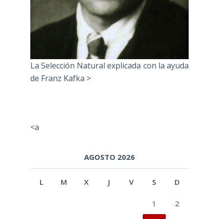
La Selección Natural explicada con la ayuda
de Franz Kafka >
<a
AGOSTO 2026
L
M
X
J
V
S
D
1
2