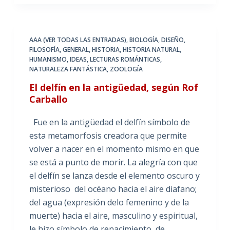
AAA (VER TODAS LAS ENTRADAS)
,
BIOLOGÍA
,
DISEÑO
,
FILOSOFÍA
,
GENERAL
,
HISTORIA
,
HISTORIA NATURAL
,
HUMANISMO
,
IDEAS
,
LECTURAS ROMÁNTICAS
,
NATURALEZA FANTÁSTICA
,
ZOOLOGÍA
El delfín en la antigüedad, según Rof
Carballo
Fue en la antigüedad el delfín símbolo de
esta metamorfosis creadora que permite
volver a nacer en el momento mismo en que
se está a punto de morir. La alegría con que
el delfín se lanza desde el elemento oscuro y
misterioso del océano hacia el aire diafano;
del agua (expresión delo femenino y de la
muerte) hacia el aire, masculino y espiritual,
le hizo símbolo de renacimiento, de