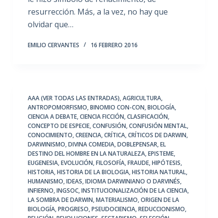
resurrección. Más, a la vez, no hay que
olvidar que…
EMILIO CERVANTES
16 FEBRERO 2016
AAA (VER TODAS LAS ENTRADAS)
,
AGRICULTURA
,
ANTROPOMORFISMO
,
BINOMIO CON-CON
,
BIOLOGÍA
,
CIENCIA A DEBATE
,
CIENCIA FICCIÓN
,
CLASIFICACIÓN
,
CONCEPTO DE ESPECIE
,
CONFUSIÓN
,
CONFUSIÓN MENTAL
,
CONOCIMIENTO
,
CREENCIA
,
CRÍTICA
,
CRÍTICOS DE DARWIN
,
DARWINISMO
,
DIVINA COMEDIA
,
DOBLEPENSAR
,
EL
DESTINO DEL HOMBRE EN LA NATURALEZA
,
EPISTEME
,
EUGENESIA
,
EVOLUCIÓN
,
FILOSOFÍA
,
FRAUDE
,
HIPÓTESIS
,
HISTORIA
,
HISTORIA DE LA BIOLOGIA
,
HISTORIA NATURAL
,
HUMANISMO
,
IDEAS
,
IDIOMA DARWINIANO O DARVINÉS
,
INFIERNO
,
INGSOC
,
INSTITUCIONALIZACIÓN DE LA CIENCIA
,
LA SOMBRA DE DARWIN
,
MATERIALISMO
,
ORIGEN DE LA
BIOLOGÍA
,
PROGRESO
,
PSEUDOCIENCIA
,
REDUCCIONISMO
,