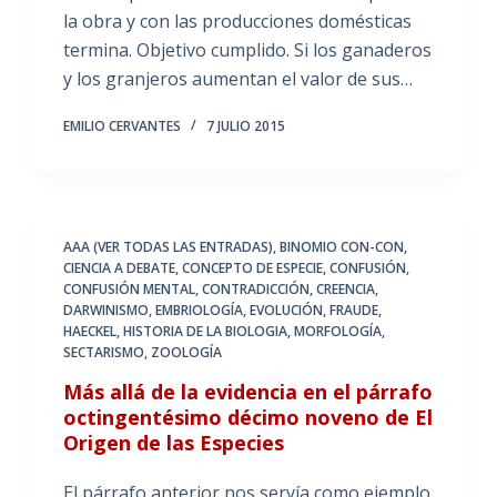
la obra y con las producciones domésticas
termina. Objetivo cumplido. Si los ganaderos
y los granjeros aumentan el valor de sus…
EMILIO CERVANTES
7 JULIO 2015
AAA (VER TODAS LAS ENTRADAS)
,
BINOMIO CON-CON
,
CIENCIA A DEBATE
,
CONCEPTO DE ESPECIE
,
CONFUSIÓN
,
CONFUSIÓN MENTAL
,
CONTRADICCIÓN
,
CREENCIA
,
DARWINISMO
,
EMBRIOLOGÍA
,
EVOLUCIÓN
,
FRAUDE
,
HAECKEL
,
HISTORIA DE LA BIOLOGIA
,
MORFOLOGÍA
,
SECTARISMO
,
ZOOLOGÍA
Más allá de la evidencia en el párrafo
octingentésimo décimo noveno de El
Origen de las Especies
El párrafo anterior nos servía como ejemplo