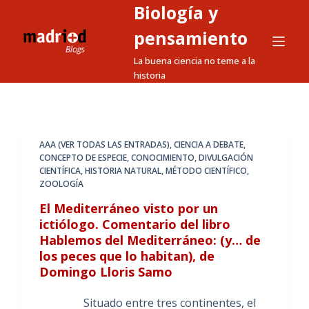
Biología y
S
a
pensamiento
l
La buena ciencia no teme a la
t
historia
a
r
a
l
AAA (VER TODAS LAS ENTRADAS)
,
CIENCIA A DEBATE
,
CONCEPTO DE ESPECIE
,
CONOCIMIENTO
,
DIVULGACIÓN
c
CIENTÍFICA
,
HISTORIA NATURAL
,
MÉTODO CIENTÍFICO
,
o
ZOOLOGÍA
n
El Mediterráneo visto por un
t
ictiólogo. Comentario del libro
e
Hablemos del Mediterráneo: (y… de
n
los peces que lo habitan), de
i
Domingo Lloris Samo
d
Situado entre tres continentes, el
o