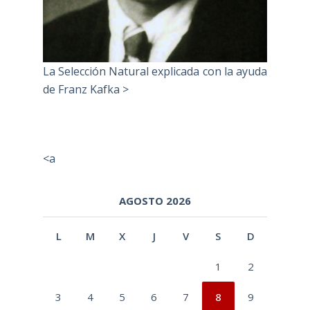
La Selección Natural explicada con la ayuda
de Franz Kafka >
<a
AGOSTO 2026
L
M
X
J
V
S
D
1
2
3
4
5
6
7
8
9