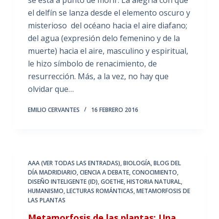
el delfín se lanza desde el elemento oscuro y
misterioso del océano hacia el aire diafano;
del agua (expresión delo femenino y de la
muerte) hacia el aire, masculino y espiritual,
le hizo símbolo de renacimiento, de
resurrección. Más, a la vez, no hay que
olvidar que…
EMILIO CERVANTES
16 FEBRERO 2016
AAA (VER TODAS LAS ENTRADAS)
,
BIOLOGÍA
,
BLOG DEL
DÍA MADRIDIARIO
,
CIENCIA A DEBATE
,
CONOCIMIENTO
,
DISEÑO INTELIGENTE (ID)
,
GOETHE
,
HISTORIA NATURAL
,
HUMANISMO
,
LECTURAS ROMÁNTICAS
,
METAMORFOSIS DE
LAS PLANTAS
Metamorfosis de las plantas: Una