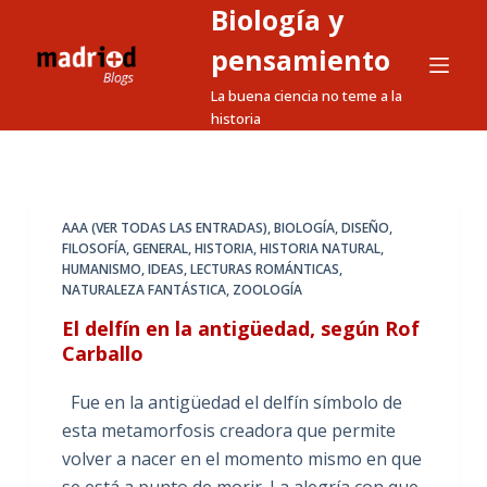
Biología y
S
a
pensamiento
l
La buena ciencia no teme a la
t
historia
a
r
a
l
AAA (VER TODAS LAS ENTRADAS)
,
BIOLOGÍA
,
DISEÑO
,
FILOSOFÍA
,
GENERAL
,
HISTORIA
,
HISTORIA NATURAL
,
c
HUMANISMO
,
IDEAS
,
LECTURAS ROMÁNTICAS
,
o
NATURALEZA FANTÁSTICA
,
ZOOLOGÍA
n
El delfín en la antigüedad, según Rof
t
Carballo
e
n
Fue en la antigüedad el delfín símbolo de
i
esta metamorfosis creadora que permite
d
volver a nacer en el momento mismo en que
o
se está a punto de morir. La alegría con que