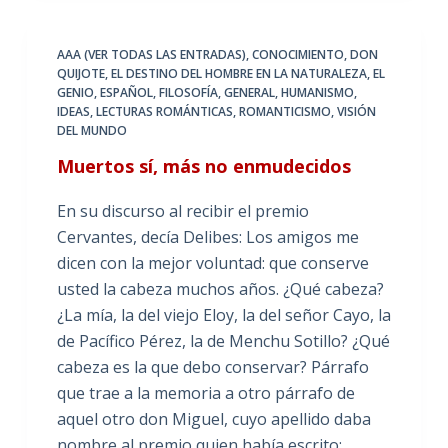
AAA (VER TODAS LAS ENTRADAS)
,
CONOCIMIENTO
,
DON
QUIJOTE
,
EL DESTINO DEL HOMBRE EN LA NATURALEZA
,
EL
GENIO
,
ESPAÑOL
,
FILOSOFÍA
,
GENERAL
,
HUMANISMO
,
IDEAS
,
LECTURAS ROMÁNTICAS
,
ROMANTICISMO
,
VISIÓN
DEL MUNDO
Muertos sí, más no enmudecidos
En su discurso al recibir el premio
Cervantes, decía Delibes: Los amigos me
dicen con la mejor voluntad: que conserve
usted la cabeza muchos años. ¿Qué cabeza?
¿La mía, la del viejo Eloy, la del señor Cayo, la
de Pacífico Pérez, la de Menchu Sotillo? ¿Qué
cabeza es la que debo conservar? Párrafo
que trae a la memoria a otro párrafo de
aquel otro don Miguel, cuyo apellido daba
nombre al premio quien había escrito: