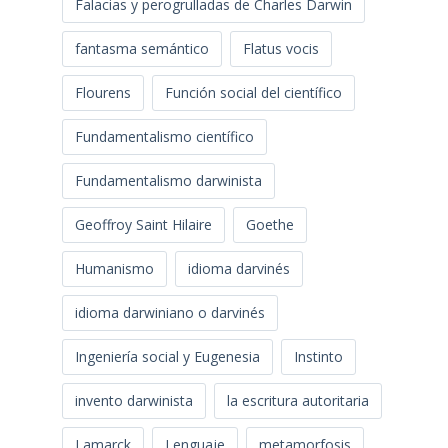
Falacias y perogrulladas de Charles Darwin
fantasma semántico
Flatus vocis
Flourens
Función social del científico
Fundamentalismo científico
Fundamentalismo darwinista
Geoffroy Saint Hilaire
Goethe
Humanismo
idioma darvinés
idioma darwiniano o darvinés
Ingeniería social y Eugenesia
Instinto
invento darwinista
la escritura autoritaria
Lamarck
Lenguaje
metamorfosis