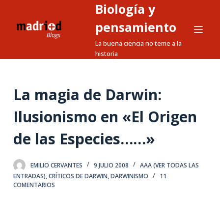
Biología y
S
a
pensamiento
l
La buena ciencia no teme a la
t
historia
a
r
a
La magia de Darwin:
l
Ilusionismo en «El Origen
c
o
de las Especies……»
n
t
e
EMILIO CERVANTES
9 JULIO 2008
AAA (VER TODAS LAS
ENTRADAS)
,
CRÍTICOS DE DARWIN
,
DARWINISMO
11
n
COMENTARIOS
i
d
o