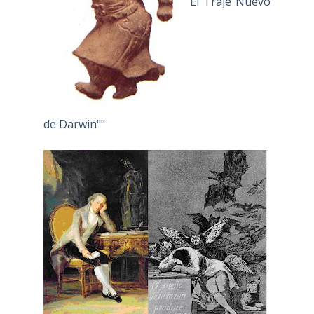
""El Traje Nuevo
de Darwin""