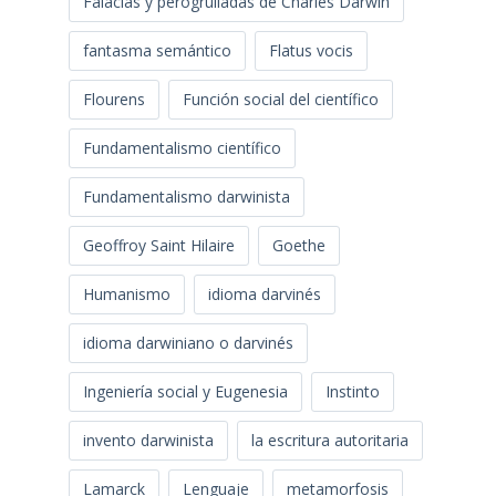
Falacias y perogrulladas de Charles Darwin
fantasma semántico
Flatus vocis
Flourens
Función social del científico
Fundamentalismo científico
Fundamentalismo darwinista
Geoffroy Saint Hilaire
Goethe
Humanismo
idioma darvinés
idioma darwiniano o darvinés
Ingeniería social y Eugenesia
Instinto
invento darwinista
la escritura autoritaria
Lamarck
Lenguaje
metamorfosis