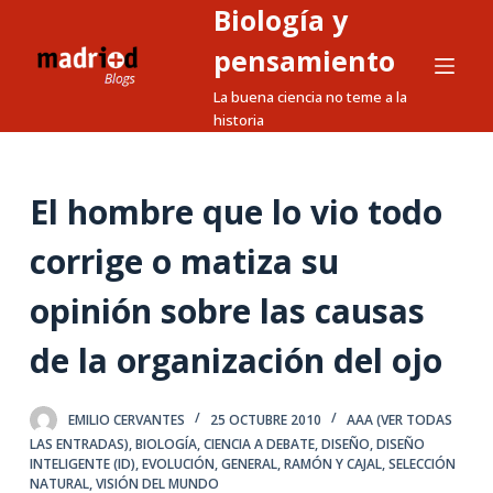
Biología y
S
a
pensamiento
l
La buena ciencia no teme a la
t
historia
a
r
a
El hombre que lo vio todo
l
corrige o matiza su
c
o
opinión sobre las causas
n
t
de la organización del ojo
e
n
EMILIO CERVANTES
25 OCTUBRE 2010
AAA (VER TODAS
i
LAS ENTRADAS)
,
BIOLOGÍA
,
CIENCIA A DEBATE
,
DISEÑO
,
DISEÑO
d
INTELIGENTE (ID)
,
EVOLUCIÓN
,
GENERAL
,
RAMÓN Y CAJAL
,
SELECCIÓN
o
NATURAL
,
VISIÓN DEL MUNDO