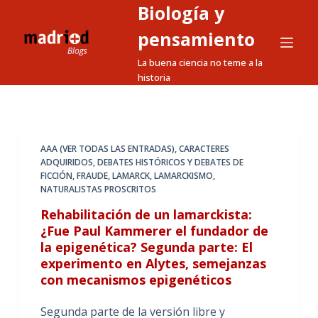
Biología y
S
a
pensamiento
l
La buena ciencia no teme a la
t
historia
a
r
a
l
AAA (VER TODAS LAS ENTRADAS)
,
CARACTERES
ADQUIRIDOS
,
DEBATES HISTÓRICOS Y DEBATES DE
c
FICCIÓN
,
FRAUDE
,
LAMARCK
,
LAMARCKISMO
,
o
NATURALISTAS PROSCRITOS
n
Rehabilitación de un lamarckista:
t
¿Fue Paul Kammerer el fundador de
e
la epigenética? Segunda parte: El
n
experimento en Alytes, semejanzas
i
con mecanismos epigenéticos
d
Segunda parte de la versión libre y
o