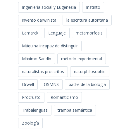
Ingeniería social y Eugenesia
Instinto
invento darwinista
la escritura autoritaria
Lamarck
Lenguaje
metamorfosis
Máquina incapaz de distinguir
Máximo Sandín
método experimental
naturalistas proscritos
naturphilosophie
Orwell
OSMNS
padre de la biología
Procrusto
Romanticismo
Trabalenguas
trampa semántica
Zoología