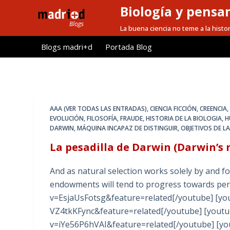
Biología y pensa
S
a
La buena ciencia no teme a la histor
l
Blogs madri+d
Portada Blog
t
a
r
a
l
AAA (VER TODAS LAS ENTRADAS)
,
CIENCIA FICCIÓN
,
CREENCIA
c
EVOLUCIÓN
,
FILOSOFÍA
,
FRAUDE
,
HISTORIA DE LA BIOLOGIA
,
H
DARWIN
,
MÁQUINA INCAPAZ DE DISTINGUIR
,
OBJETIVOS DE L
o
n
La pesadilla de Darwin (Darwin’s
t
And as natural selection works solely by and f
e
endowments will tend to progress towards per
n
v=EsjaUsFotsg&feature=related[/youtube] [yo
i
VZ4tkKFync&feature=related[/youtube] [yout
d
v=iYe56P6hVAI&feature=related[/youtube] [y
o