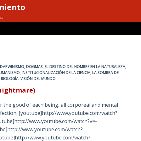
miento
ia
,
DARWINISMO
,
DOGMAS
,
EL DESTINO DEL HOMBRE EN LA NATURALEZA
,
UMANISMO
,
INSTITUCIONALIZACIÓN DE LA CIENCIA
,
LA SOMBRA DE
A BIOLOGÍA
,
VISIÓN DEL MUNDO
 nightmare)
or the good of each being, all corporeal and mental
fection. [youtube]http://www.youtube.com/watch?
utube]http://www.youtube.com/watch?v=-
ube]http://www.youtube.com/watch?
outube]http://www.youtube.com/watch?