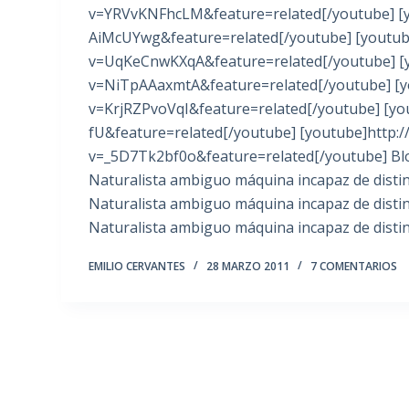
v=YRVvKNFhcLM&feature=related[/youtube] [
AiMcUYwg&feature=related[/youtube] [youtub
v=UqKeCnwKXqA&feature=related[/youtube] [
v=NiTpAAaxmtA&feature=related[/youtube] [y
v=KrjRZPvoVqI&feature=related[/youtube] [yo
fU&feature=related[/youtube] [youtube]http:
v=_5D7Tk2bf0o&feature=related[/youtube] Blo
Naturalista ambiguo máquina incapaz de disti
Naturalista ambiguo máquina incapaz de disti
Naturalista ambiguo máquina incapaz de disti
EMILIO CERVANTES
28 MARZO 2011
7 COMENTARIOS