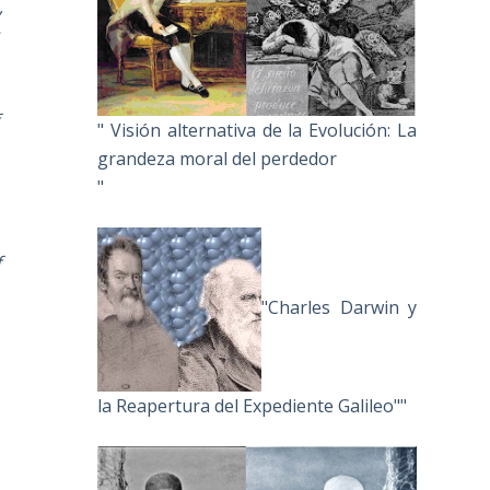
,
s
" Visión alternativa de la Evolución: La
grandeza moral del perdedor
"
f
"Charles Darwin y
la Reapertura del Expediente Galileo""