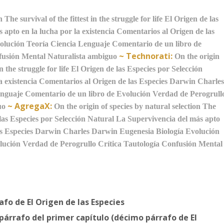
n
The survival of the fittest in the struggle for life
El Origen de las
apto en la lucha por la existencia
Comentarios al Origen de las
olución
Teoría
Ciencia
Lenguaje
Comentario de un libro de
~
Technorati:
usión Mental
Naturalista ambiguo
On the origin
n the struggle for life
El Origen de las Especies por Selección
 existencia
Comentarios al Origen de las Especies
Darwin
Charle
nguaje
Comentario de un libro de Evolución
Verdad de Perogrull
~
AgregaX:
uo
On the origin of species by natural selection
The
las Especies por Selección Natural
La Supervivencia del más apto
s Especies
Darwin
Charles Darwin
Eugenesia
Biología
Evolución
lución
Verdad de Perogrullo
Crítica
Tautología
Confusión Mental
fo de El Origen de las Especies
árrafo del primer capítulo (décimo párrafo de El