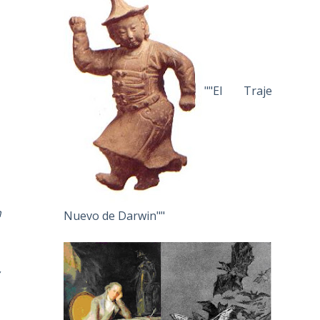
""El Traje
h
Nuevo de Darwin""
,
,