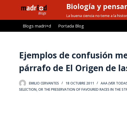
Biología y pensa
S
a
La buena ciencia no teme a la histor
l
Blogs madri+d
Portada Blog
t
a
r
a
Ejemplos de confusión me
l
párrafo de El Origen de la
c
o
n
EMILIO CERVANTES
18 OCTUBRE 2011
AAA (VER TODA
t
SELECTION
,
OR THE PRESERVATION OF FAVOURED RACES IN THE STR
e
n
i
d
o