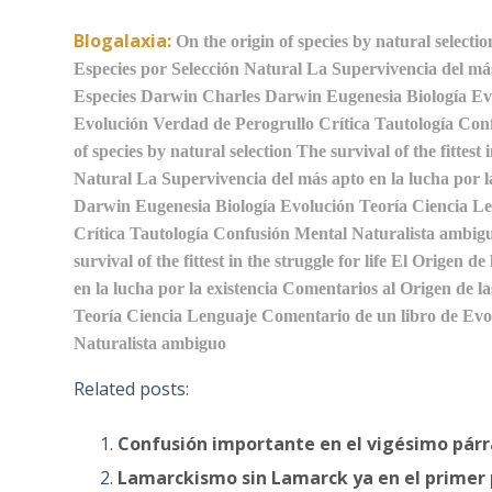
Blogalaxia:
On the origin of species by natural selectio
Especies por Selección Natural
La Supervivencia del más 
Especies
Darwin
Charles Darwin
Eugenesia
Biología
Ev
Evolución
Verdad de Perogrullo
Crítica
Tautología
Conf
of species by natural selection
The survival of the fittest i
Natural
La Supervivencia del más apto en la lucha por la
Darwin
Eugenesia
Biología
Evolución
Teoría
Ciencia
Le
Crítica
Tautología
Confusión Mental
Naturalista ambig
survival of the fittest in the struggle for life
El Origen de 
en la lucha por la existencia
Comentarios al Origen de la
Teoría
Ciencia
Lenguaje
Comentario de un libro de Evo
Naturalista ambiguo
Related posts:
Confusión importante en el vigésimo párra
Lamarckismo sin Lamarck ya en el primer p