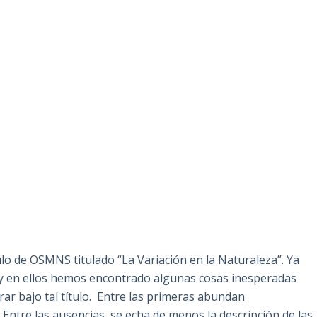
lo de OSMNS titulado “La Variación en la Naturaleza”. Ya
 y en ellos hemos encontrado algunas cosas inesperadas
r bajo tal título. Entre las primeras abundan
. Entre las ausencias, se echa de menos la descripción de las