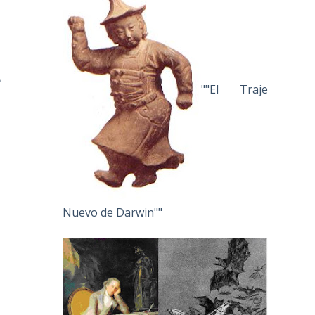
e
""El Traje
Nuevo de Darwin""