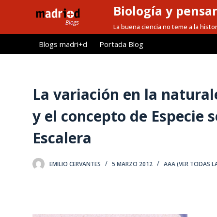
Biología y pensa
S
a
La buena ciencia no teme a la histor
l
Blogs madri+d
Portada Blog
t
a
r
a
La variación en la natural
l
y el concepto de Especie 
c
o
Escalera
n
t
e
EMILIO CERVANTES
5 MARZO 2012
AAA (VER TODAS L
n
i
d
o