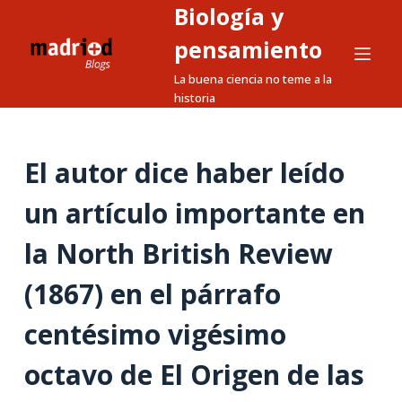
Biología y
S
a
pensamiento
l
La buena ciencia no teme a la
t
historia
a
r
a
El autor dice haber leído
l
un artículo importante en
c
o
la North British Review
n
t
(1867) en el párrafo
e
n
centésimo vigésimo
i
octavo de El Origen de las
d
o