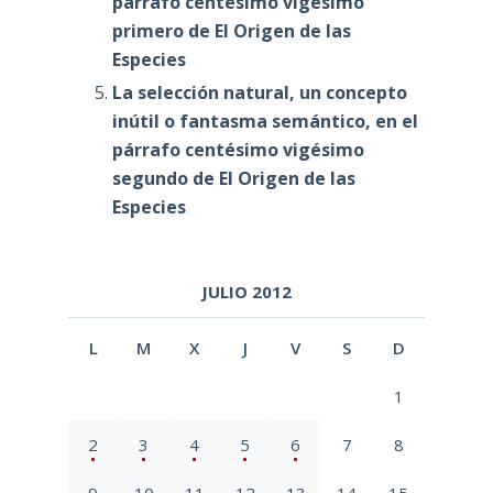
párrafo centésimo vigésimo
primero de El Origen de las
Especies
La selección natural, un concepto
inútil o fantasma semántico, en el
párrafo centésimo vigésimo
segundo de El Origen de las
Especies
JULIO 2012
L
M
X
J
V
S
D
1
2
3
4
5
6
7
8
9
10
11
12
13
14
15