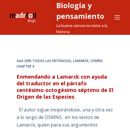
Biología y
S
a
pensamiento
l
La buena ciencia no teme a la
t
historia
a
r
a
l
AAA (VER TODAS LAS ENTRADAS)
,
LAMARCK
,
OSMNS
CHAPTER 4
c
o
Enmendando a Lamarck con ayuda
n
del traductor en el párrafo
centésimo octogésimo séptimo de El
t
Origen de las Especies
e
n
El autor sigue insipirándose, una y otra vez
i
a lo largo de OSMNS, en los textos de
d
Lamarck, quien para sus argumentos
o