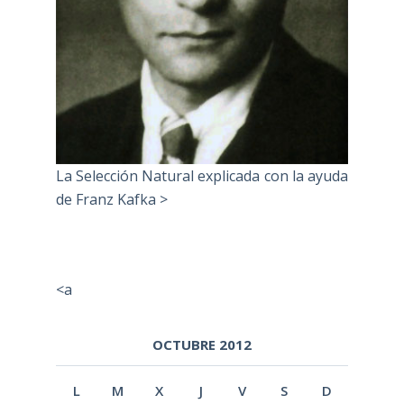
La Selección Natural explicada con la ayuda
de Franz Kafka >
<a
OCTUBRE 2012
L
M
X
J
V
S
D