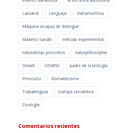
invento darwinista
la escritura autoritaria
Lamarck
Lenguaje
metamorfosis
Máquina incapaz de distinguir
Máximo Sandín
método experimental
naturalistas proscritos
naturphilosophie
Orwell
OSMNS
padre de la biología
Procrusto
Romanticismo
Trabalenguas
trampa semántica
Zoología
Comentarios recientes