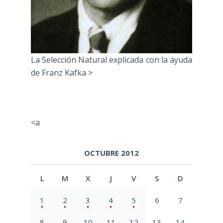
La Selección Natural explicada con la ayuda
de Franz Kafka >
<a
OCTUBRE 2012
L
M
X
J
V
S
D
1
2
3
4
5
6
7
8
9
10
11
12
13
14