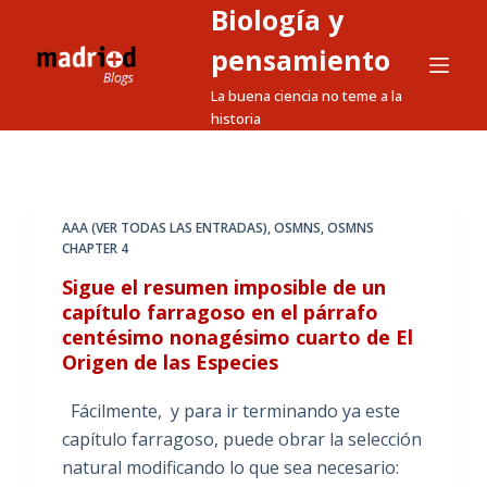
Biología y
S
a
pensamiento
l
La buena ciencia no teme a la
t
historia
a
r
a
l
AAA (VER TODAS LAS ENTRADAS)
,
OSMNS
,
OSMNS
CHAPTER 4
c
o
Sigue el resumen imposible de un
n
capítulo farragoso en el párrafo
centésimo nonagésimo cuarto de El
t
Origen de las Especies
e
n
Fácilmente, y para ir terminando ya este
i
capítulo farragoso, puede obrar la selección
d
natural modificando lo que sea necesario:
o