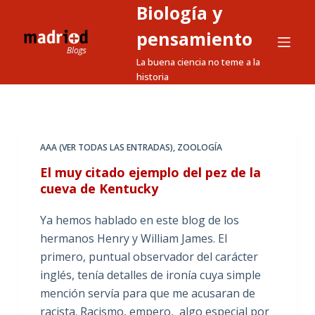
Biología y
S
a
pensamiento
l
La buena ciencia no teme a la
t
historia
a
r
a
l
AAA (VER TODAS LAS ENTRADAS)
,
ZOOLOGÍA
c
El muy citado ejemplo del pez de la
o
cueva de Kentucky
n
t
Ya hemos hablado en este blog de los
e
hermanos Henry y William James. El
n
primero, puntual observador del carácter
i
inglés, tenía detalles de ironía cuya simple
d
mención servía para que me acusaran de
o
racista. Racismo, empero, algo especial por