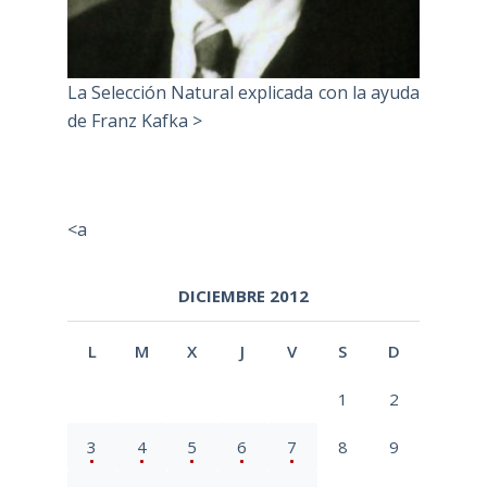
La Selección Natural explicada con la ayuda
de Franz Kafka >
<a
DICIEMBRE 2012
L
M
X
J
V
S
D
1
2
3
4
5
6
7
8
9