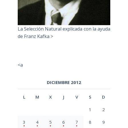
La Selección Natural explicada con la ayuda
de Franz Kafka >
<a
DICIEMBRE 2012
L
M
X
J
V
S
D
1
2
3
4
5
6
7
8
9