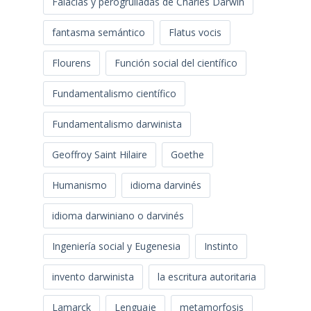
Falacias y perogrulladas de Charles Darwin
fantasma semántico
Flatus vocis
Flourens
Función social del científico
Fundamentalismo científico
Fundamentalismo darwinista
Geoffroy Saint Hilaire
Goethe
Humanismo
idioma darvinés
idioma darwiniano o darvinés
Ingeniería social y Eugenesia
Instinto
invento darwinista
la escritura autoritaria
Lamarck
Lenguaje
metamorfosis