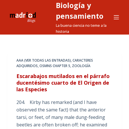
Biología y
S
a
pensamiento
l
La buena ciencia no teme a la
t
historia
a
r
a
l
AAA (VER TODAS LAS ENTRADAS)
,
CARACTERES
ADQUIRIDOS
,
OSMNS CHAPTER 5
,
ZOOLOGÍA
c
o
Escarabajos mutilados en el párrafo
n
ducentésimo cuarto de El Origen de
las Especies
t
e
204. Kirby has remarked (and I have
n
observed the same fact) that the anterior
i
tarsi, or feet, of many male dung-feeding
d
beetles are often broken off; he examined
o